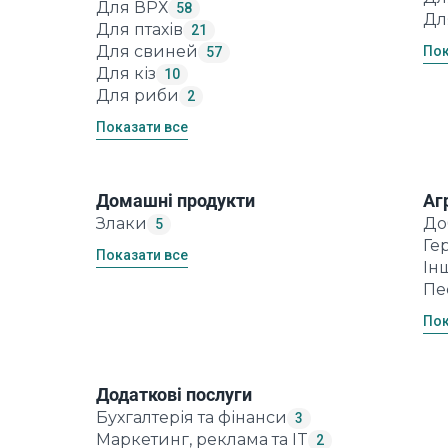
Для ВРХ
58
Дл
Для птахів
21
Для свиней
Пок
57
Для кіз
10
Для риби
2
Показати все
Домашні продукти
Аг
Злаки
До
5
Ге
Показати все
Ін
Пе
Пок
Додаткові послуги
Бухгалтерія та фінанси
3
Маркетинг, реклама та IT
2