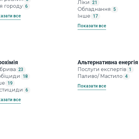
Ліки
21
я городу
6
Обладнання
5
Інше
азати все
17
Показати все
рохімія
Альтернативна енергія
брива
Послуги експертів
23
1
рбіциди
Паливо/ Мастило
18
4
ше
19
Показати все
стициди
6
азати все