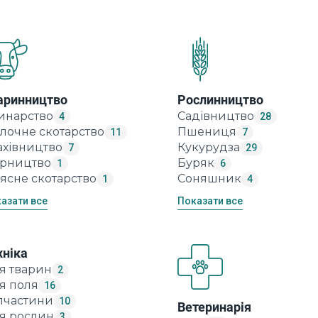
аринництво
Рослинництво
инарство
Садівництво
4
28
лочне скотарство
Пшениця
11
7
ахівництво
Кукурудза
7
29
ірництво
Буряк
1
6
ясне скотарство
Соняшник
1
4
азати все
Показати все
хніка
я тварин
2
я поля
16
пчастини
10
Ветеринарія
я рослин
3