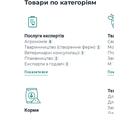
Товари по категоріям
Послуги експертів
Тв
Агрономія
Св
8
Тваринництво (створення ферм)
Мо
2
Ветеринарні консультації
Пт
3
Птахівництво
Зв
2
Експерти з годівлі
М`
3
Показати все
Пок
Те
Дл
Дл
За
Корми
Дл