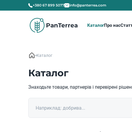
+380 67 899 5077
info@panterrea.com
PanTerrea
Каталог
Про нас
Статт
Каталог
Каталог
Знаходьте товари, партнерів і перевірені ріше