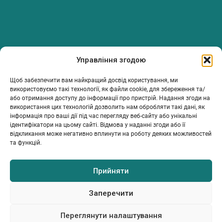
PanTerrea — спільнота, що дбає про фермерів.
Управління згодою
Ми об’єднуємо людей, досвід і рішення, щоб допомагати вам
розвивати ферму з упевненістю та підтримкою.
Щоб забезпечити вам найкращий досвід користування, ми
ТОВ Пантерея
використовуємо такі технології, як файли cookie, для збереження та/
або отримання доступу до інформації про пристрій. Надання згоди на
ЄДРПОУ 46213847
використання цих технологій дозволить нам обробляти такі дані, як
76018, Україна, Івано-Франківський р-н, Івано-Франківська
інформація про ваші дії під час перегляду веб-сайту або унікальні
обл., місто Івано-Франківськ, вулиця Сахарова Академіка,
ідентифікатори на цьому сайті. Відмова у наданні згоди або її
будинок 23
відкликання може негативно вплинути на роботу деяких можливостей
та функцій.
Прийняти
МІЙ ПРОФІЛЬ
ІНФОРМАЦІЯ
КОНТАКТИ
Каталог
Умови та положення
info@panterrea.com
Політика конфіденційності
+380 67 899 5077
Заперечити
+380 67 527 0466
© 2026. Всі права захищено
Переглянути налаштування