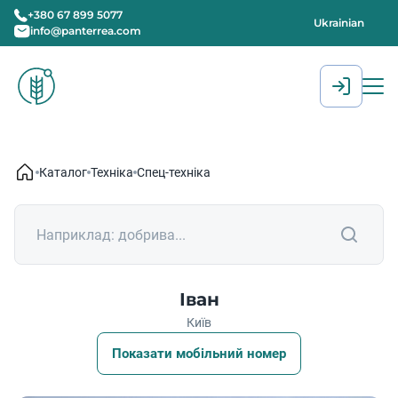
+380 67 899 5077
Ukrainian
info@panterrea.com
[gtranslate]
Каталог
Техніка
Спец-техніка
Іван
Київ
Показати мобільний номер