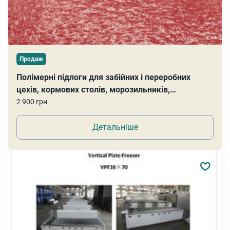
Продаж
Полімерні підлоги для забійних і переробних
цехів, кормових столів, морозильників,
лабораторій тощо
2 900 грн
Детальніше