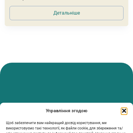
Детальніше
PanTerrea — спільнота, що дбає про фермерів.
Управління згодою
Ми об’єднуємо людей, досвід і рішення, щоб допомагати вам
розвивати ферму з упевненістю та підтримкою.
Щоб забезпечити вам найкращий досвід користування, ми
ТОВ Пантерея
використовуємо такі технології, як файли cookie, для збереження та/