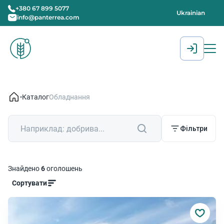
+380 67 899 5077
Ukrainian
info@panterrea.com
[gtranslate]
Каталог
Обладнання
Фільтри
Фільтри
Знайдено
6
оголошень
Сортувати
Категорії товарів