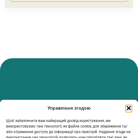
PanTerrea — спільнота, що дбає про фермерів.
Управління згодою
Ми об’єднуємо людей, досвід і рішення, щоб допомагати вам
розвивати ферму з упевненістю та підтримкою.
Щоб забезпечити вам найкращий досвід користування, ми
ТОВ Пантерея
використовуємо такі технології, як файли cookie, для збереження та/
або отримання доступу до інформації про пристрій. Надання згоди на
ЄДРПОУ 46213847
використання цих технологій дозволить нам обробляти такі дані, як