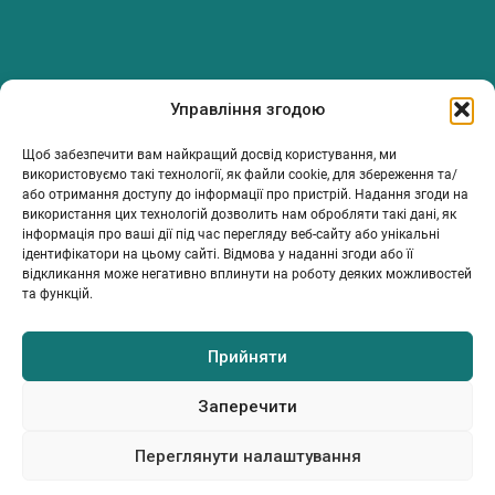
PanTerrea — спільнота, що дбає про фермерів.
Управління згодою
Ми об’єднуємо людей, досвід і рішення, щоб допомагати вам
розвивати ферму з упевненістю та підтримкою.
Щоб забезпечити вам найкращий досвід користування, ми
використовуємо такі технології, як файли cookie, для збереження та/
ТОВ Пантерея
або отримання доступу до інформації про пристрій. Надання згоди на
ЄДРПОУ 46213847
використання цих технологій дозволить нам обробляти такі дані, як
76018, Україна, Івано-Франківський р-н, Івано-Франківська
інформація про ваші дії під час перегляду веб-сайту або унікальні
обл., місто Івано-Франківськ, вулиця Сахарова Академіка,
ідентифікатори на цьому сайті. Відмова у наданні згоди або її
будинок 23
відкликання може негативно вплинути на роботу деяких можливостей
та функцій.
Прийняти
МІЙ ПРОФІЛЬ
ІНФОРМАЦІЯ
КОНТАКТИ
Каталог
Умови та положення
info@panterrea.com
Політика конфіденційності
+380 67 899 5077
Заперечити
+380 67 527 0466
© 2026. Всі права захищено
Переглянути налаштування