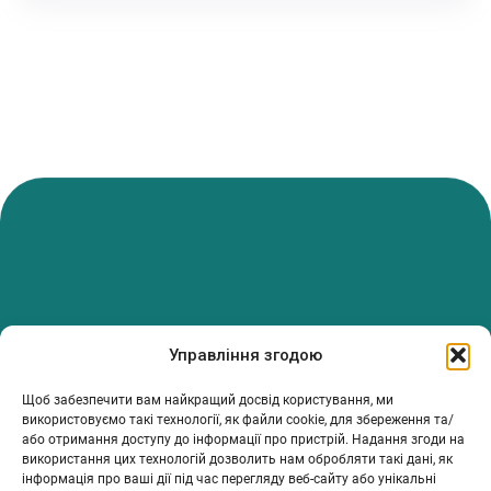
PanTerrea — спільнота, що дбає про фермерів.
Управління згодою
Ми об’єднуємо людей, досвід і рішення, щоб допомагати вам
розвивати ферму з упевненістю та підтримкою.
Щоб забезпечити вам найкращий досвід користування, ми
використовуємо такі технології, як файли cookie, для збереження та/
ТОВ Пантерея
або отримання доступу до інформації про пристрій. Надання згоди на
ЄДРПОУ 46213847
використання цих технологій дозволить нам обробляти такі дані, як
76018, Україна, Івано-Франківський р-н, Івано-Франківська
інформація про ваші дії під час перегляду веб-сайту або унікальні