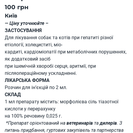
100 грн
Київ
— Ціну уточнюйте –
ЗАСТОСУВАННЯ
Для лікування собак та котів при гепатиті різної
етіології, холециститі, міо-
кардиті, кардіоміопатії при метаболічних порушеннях,
як додатковий засіб
при ішемічній хворобі серця, аритмії, при
післяопераційному ускладненні.
ЛІКАРСЬКА ФОРМА
Розчин для ін’єкцій по 2 мл.
СКЛАД
1 мл препарату містить: морфолієва сіль тіазотної
кислоти у перерахунку
на 100% речовину 0,025 г.
*Препарат орієнтований на
ветеринарів
та
дилерів
. З
питань придбання, гуртових закупівель та партнерства