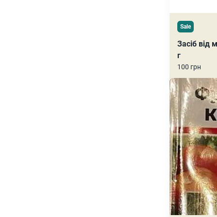
Sale
Засіб від 
г
100 грн