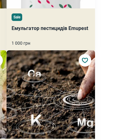
Sale
Емульгатор пестицидів Emupest
1 000 грн