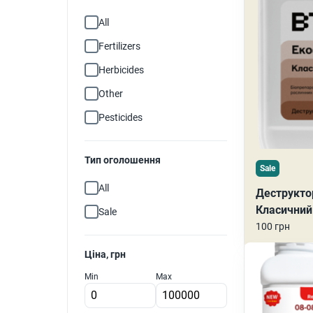
All
Fertilizers
Herbicides
Other
Pesticides
Тип оголошення
Sale
All
Деструкт
Класичний
Sale
100 грн
Ціна, грн
Min
Max