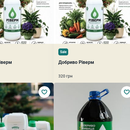
Sale
іверм
Добриво Ріверм
320 грн