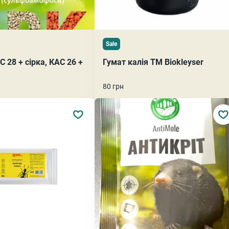
Sale
С 28 + сірка, КАС 26 +
Гумат калія ТМ Biokleyser
80 грн