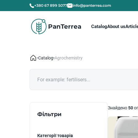
+380 67 899 5077
info@panterrea.com
PanTerrea
Catalog
About us
Articl
Catalog
Agrochemistry
Знайдено
50
о
Фільтри
Категорії товарів