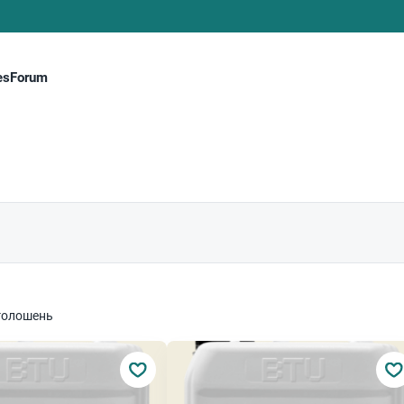
es
Forum
голошень