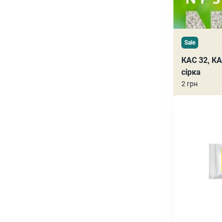
Sale
КАС 32, КА
сірка
2 грн