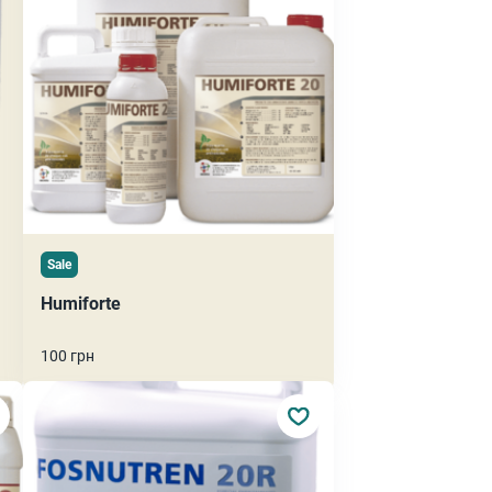
Sale
Humiforte
100 грн