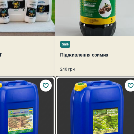
Sale
Т
Підживлення озимих
240 грн