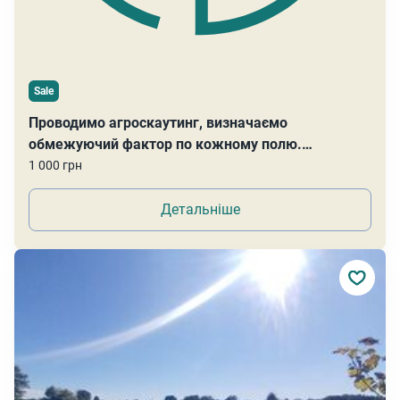
Sale
Проводимо агроскаутинг, визначаємо
обмежуючий фактор по кожному полю.
Проводимо листкову діагностику
1 000 грн
Детальніше