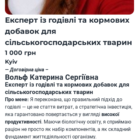
Експерт із годівлі та кормових
добавок для
сільськогосподарських тварин
1 000 грн
Kyiv
— Договірна ціна –
Вольф Катерина Сергіївна
Експерт із годівлі та кормових добавок для
сільськогосподарських тварин
Про мене:
Я переконана, що правильний підхід до
годівлі — це не стаття витрат, а стратегічна інвестиція,
яка гарантовано повертається у вигляді
високої
продуктивності
. Маючи біологічну освіту, я сприймаю
раціон не просто як набір компонентів, а як складний
фундамент життєдіяльності організму.