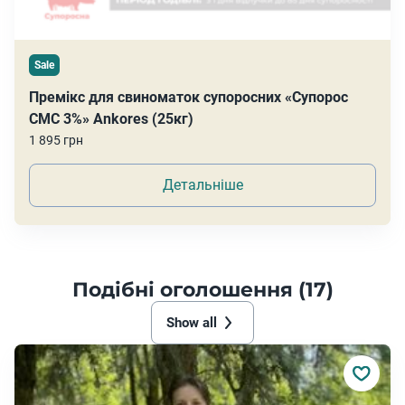
Sale
Премікс для свиноматок супоросних «Супорос
СМС 3%» Ankores (25кг)
1 895 грн
Детальніше
Подібні оголошення (17)
Show all