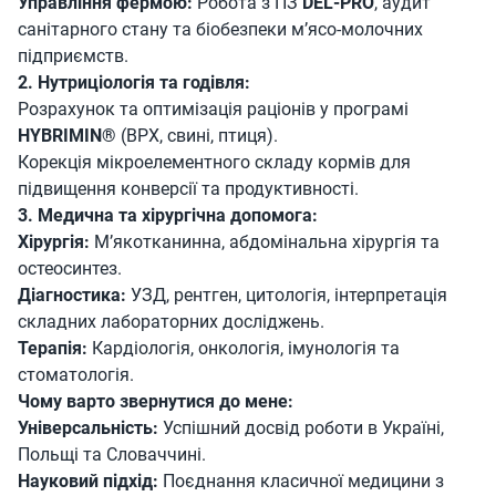
Управління фермою:
Робота з ПЗ
DEL-PRO
, аудит
санітарного стану та біобезпеки м’ясо-молочних
підприємств.
2. Нутриціологія та годівля:
Розрахунок та оптимізація раціонів у програмі
HYBRIMIN®
(ВРХ, свині, птиця).
Корекція мікроелементного складу кормів для
підвищення конверсії та продуктивності.
3. Медична та хірургічна допомога:
Хірургія:
М’якотканинна, абдомінальна хірургія та
остеосинтез.
Діагностика:
УЗД, рентген, цитологія, інтерпретація
складних лабораторних досліджень.
Терапія:
Кардіологія, онкологія, імунологія та
стоматологія.
Чому варто звернутися до мене:
Універсальність:
Успішний досвід роботи в Україні,
Польщі та Словаччині.
Науковий підхід:
Поєднання класичної медицини з