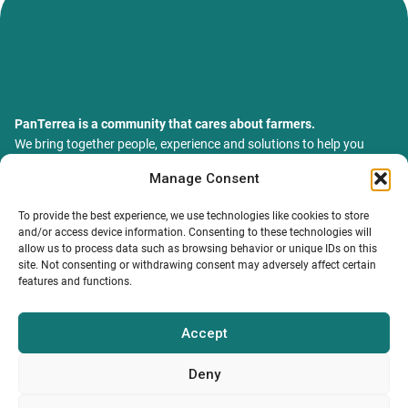
PanTerrea is a community that cares about farmers.
We bring together people, experience and solutions to help you
grow your farm with confidence and support.
Manage Consent
ТОВ Пантерея
ЄДРПОУ 46213847
To provide the best experience, we use technologies like cookies to store
76018, Україна, Івано-Франківський р-н, Івано-Франківська
and/or access device information. Consenting to these technologies will
обл., місто Івано-Франківськ, вулиця Сахарова Академіка,
allow us to process data such as browsing behavior or unique IDs on this
будинок 23
site. Not consenting or withdrawing consent may adversely affect certain
features and functions.
Accept
MY PROFILE
INFORMATION.
CONTACTS
Catalog
Terms and conditions
info@panterrea.com
Privacy policy
+380 67 899 5077
Deny
+380 67 527 0466