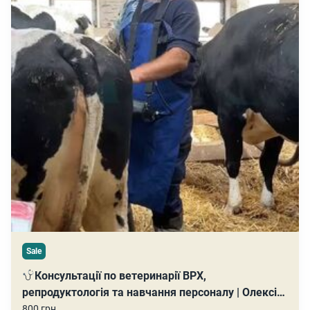
Sale
Консультації по ветеринарії ВРХ,
репродуктологія та навчання персоналу | Олексій
Мисник
800 грн