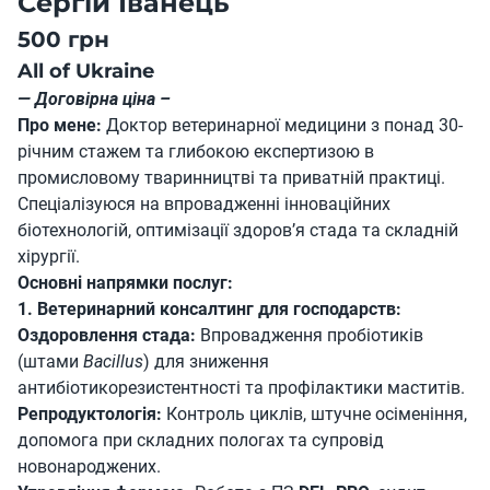
Сергій Іванець
500 грн
All of Ukraine
— Договірна ціна –
Про мене:
Доктор ветеринарної медицини з понад 30-
річним стажем та глибокою експертизою в
промисловому тваринництві та приватній практиці.
Спеціалізуюся на впровадженні інноваційних
біотехнологій, оптимізації здоров’я стада та складній
хірургії.
Основні напрямки послуг:
1. Ветеринарний консалтинг для господарств:
Оздоровлення стада:
Впровадження пробіотиків
(штами
Bacillus
) для зниження
антибіотикорезистентності та профілактики маститів.
Репродуктологія:
Контроль циклів, штучне осіменіння,
допомога при складних пологах та супровід
новонароджених.