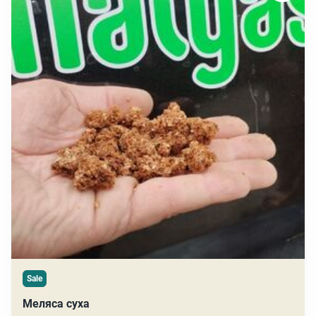
Sale
Меляса суха