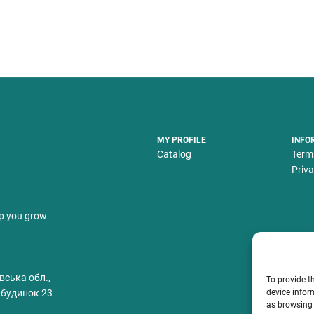
MY PROFILE
INFO
Catalog
Term
Priva
lp you grow
вська обл.,
To provide t
device infor
 будинок 23
as browsing 