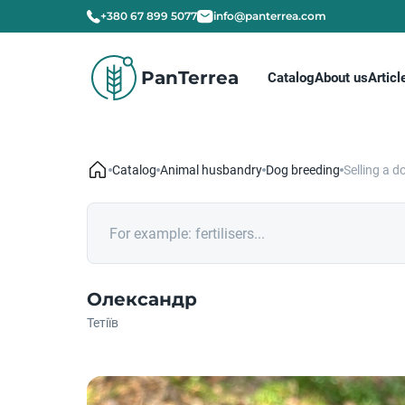
+380 67 899 5077
info@panterrea.com
PanTerrea
Catalog
About us
Articl
Catalog
Animal husbandry
Dog breeding
Selling a d
Олександр
Тетіїв