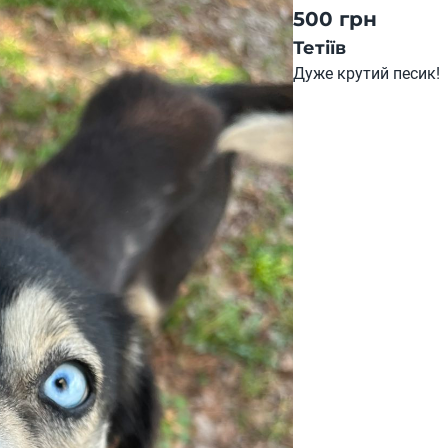
500 грн
Тетіїв
Дуже крутий песик!