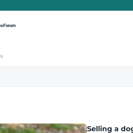
es
Forum
og
Selling a do