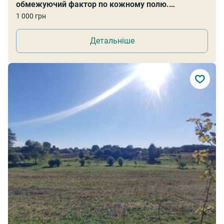
обмежуючий фактор по кожному полю.
Проводимо листкову діагностику
1 000 грн
Детальніше