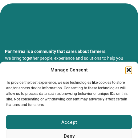
PanTerrea is a community that cares about farmers.
We bring together people, experience and solutions to help you
grow your farm with confidence and support.
Manage Consent
ТОВ Пантерея
ЄДРПОУ 46213847
To provide the best experience, we use technologies like cookies to store
76018, Україна, Івано-Франківський р-н, Івано-Франківська
and/or access device information. Consenting to these technologies will
обл., місто Івано-Франківськ, вулиця Сахарова Академіка,
allow us to process data such as browsing behavior or unique IDs on this
будинок 23
site. Not consenting or withdrawing consent may adversely affect certain
features and functions.
Accept
MY PROFILE
INFORMATION.
CONTACTS
Catalog
Terms and conditions
info@panterrea.com
Privacy policy
+380 67 899 5077
Deny