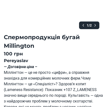
1/2
Спермопродукція бугай
Millington
100 грн
Pereyaslav
— Договірна ціна –
Міллінгтон — це не просто «цифри», а справжня
знахідка для комерційних молочних ферм.Чому
Міллінгтон — це «Спеціаліст»? Здоров’я копит
(Lameness Resistance): Показник +107 Z_LAMENESS
значно вище середнього по породі. Кульгавість — одна
з найдорожчих проблем у молочному скотарстві.
Корови, які не мають проблем з ногами, частіше