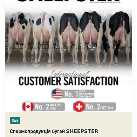
Sale
Спермопродукція бугай 𝗦𝗛𝗘𝗘𝗣𝗦𝗧𝗘𝗥