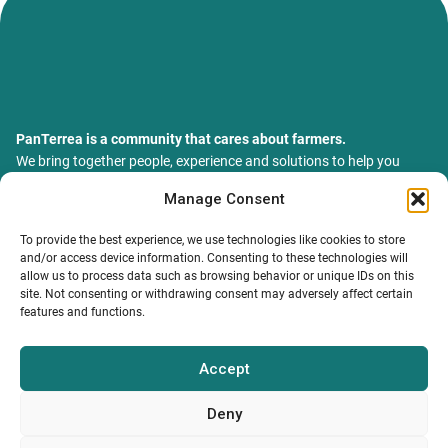
PanTerrea is a community that cares about farmers.
We bring together people, experience and solutions to help you
grow your farm with confidence and support.
Manage Consent
ТОВ Пантерея
ЄДРПОУ 46213847
To provide the best experience, we use technologies like cookies to store
76018, Україна, Івано-Франківський р-н, Івано-Франківська
and/or access device information. Consenting to these technologies will
обл., місто Івано-Франківськ, вулиця Сахарова Академіка,
allow us to process data such as browsing behavior or unique IDs on this
будинок 23
site. Not consenting or withdrawing consent may adversely affect certain
features and functions.
Accept
MY PROFILE
INFORMATION.
CONTACTS
Catalog
Terms and conditions
info@panterrea.com
Privacy policy
+380 67 899 5077
Deny
+380 67 527 0466