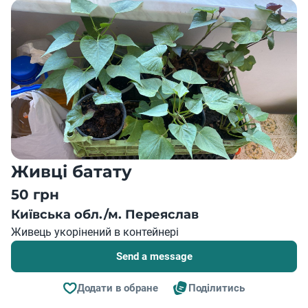
Живці батату
50 грн
Київська обл./м. Переяслав
Живець укорінений в контейнері
Send a message
Додати в обране
Поділитись