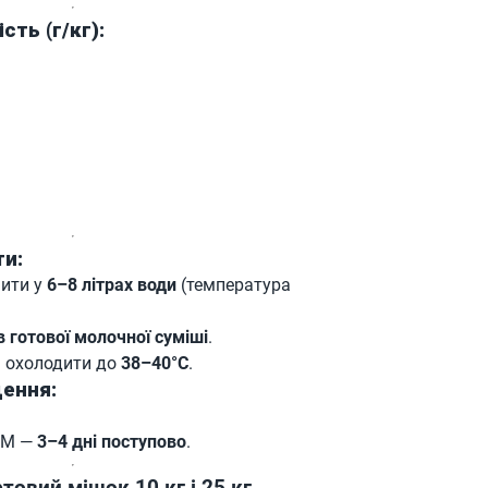
сть (г/кг):
%
ти:
нити у
6–8 літрах води
(температура
в готової молочної суміші
.
 охолодити до
38–40°C
.
ення:
ЦМ —
3–4 дні поступово
.