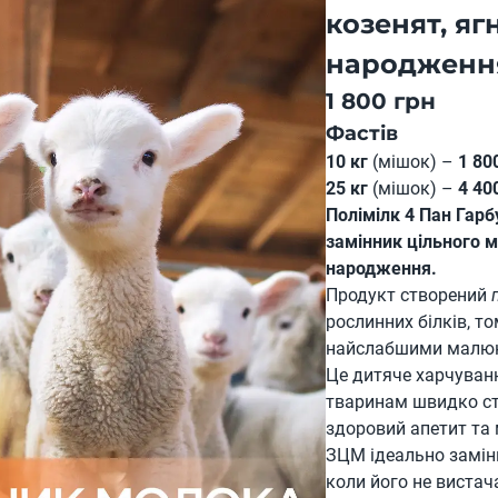
козенят, ягн
народженн
1 800 грн
Фастів
10 кг
(мішок) –
1 80
25 кг
(мішок) –
4 40
Полімілк 4 Пан Гарб
замінник цільного м
народження.
Продукт створений
рослинних білків, т
найслабшими малю
Це дитяче харчуван
тваринам швидко ста
здоровий апетит та 
ЗЦМ ідеально замін
коли його не вистач