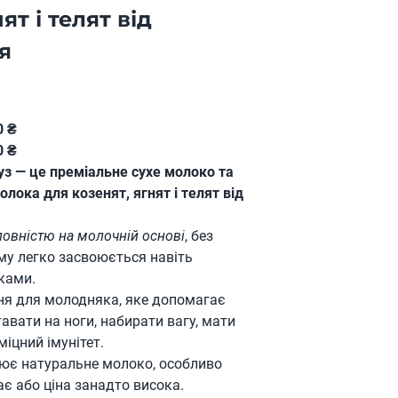
ят і телят від
я
0 ₴
0 ₴
уз — це преміальне сухе молоко та
олока для козенят, ягнят і телят від
повністю на молочній основі
, без
ому легко засвоюється навіть
ками.
ня для молодняка, яке допомагає
вати на ноги, набирати вагу, мати
міцний імунітет.
ює натуральне молоко, особливо
ає або ціна занадто висока.