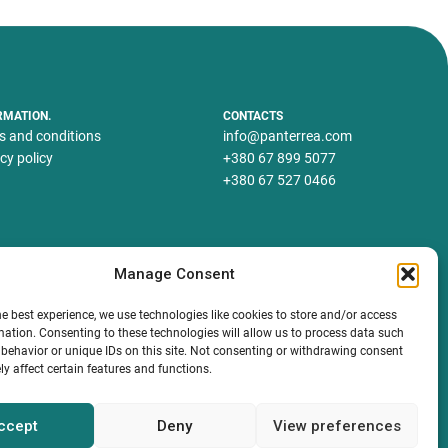
RMATION.
CONTACTS
s and conditions
info@panterrea.com
cy policy
+380 67 899 5077
+380 67 527 0466
Manage Consent
he best experience, we use technologies like cookies to store and/or access
mation. Consenting to these technologies will allow us to process data such
behavior or unique IDs on this site. Not consenting or withdrawing consent
y affect certain features and functions.
ccept
Deny
View preferences