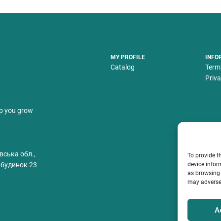
MY PROFILE
INFO
Catalog
Term
Priva
lp you grow
вська обл.,
To provide t
 будинок 23
device infor
as browsing 
may adversel
A