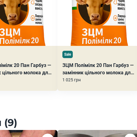
Sale
імілк 20 Пан Гарбуз —
ЗЦМ Полімілк 20 Пан Гарбуз —
к цільного молока для
замінник цільного молока для
д 20 днів життя 25 кг
телят від 20 днів життя 10 кг
1 025 грн
 (9)