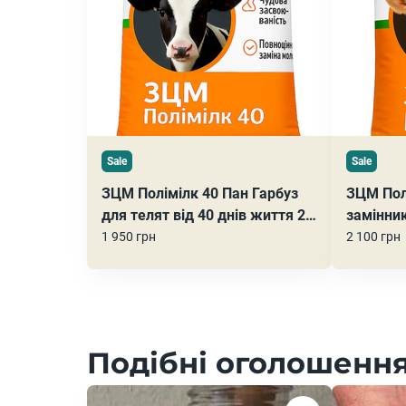
Sale
Sale
ЗЦМ Полімілк 40 Пан Гарбуз
ЗЦМ Пол
для телят від 40 днів життя 25
замінни
кг
телят ві
1 950 грн
2 100 грн
Подібні оголошення