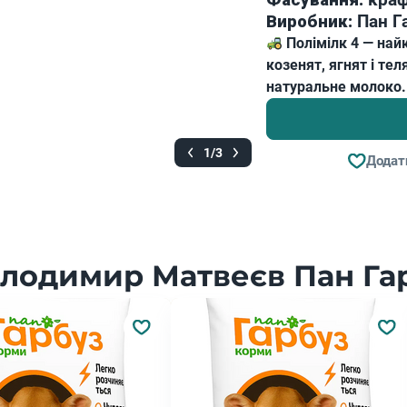
Фасування:
краф
Виробник:
Пан Га
Полімілк 4 — на
козенят, ягнят і те
натуральне молоко.
1/3
Додат
лодимир Матвеєв Пан Гар