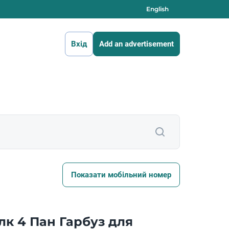
English
Вхід
Add an advertisement
Показати мобільний номер
лк 4 Пан Гарбуз для