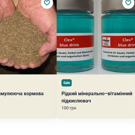
Sale
имулююча кормова
Рідкий мінерально–вітамінний
підкислювач
100 грн