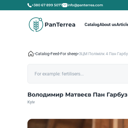
+380 67 899 5077
info@panterrea.com
PanTerrea
Catalog
About us
Articl
Catalog
Feed
For sheep
ЗЦМ Полімілк 4 Пан Гарбуз
Володимир Матвеєв Пан Гарбуз
Kyiv