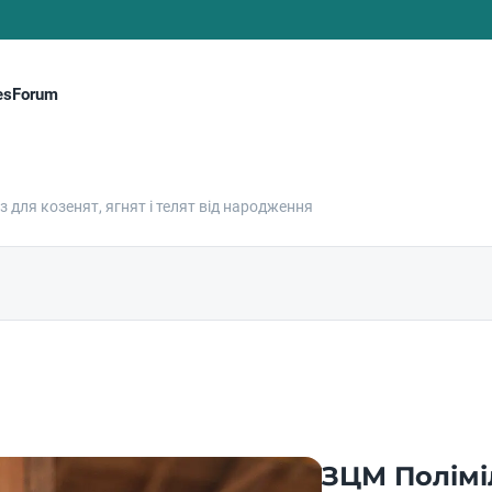
es
Forum
 для козенят, ягнят і телят від народження
ЗЦМ Полімі