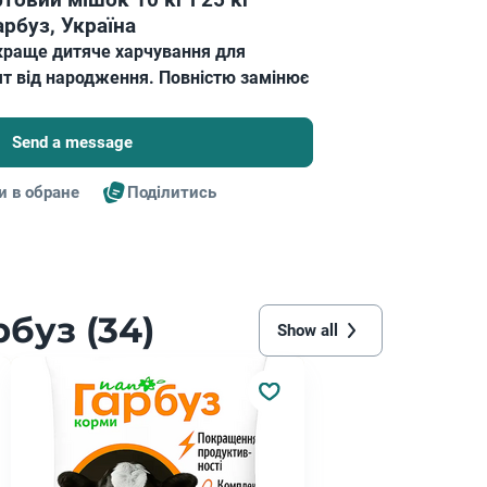
товий мішок 10 кг і 25 кг
рбуз, Україна
йкраще дитяче харчування для
лят від народження. Повністю замінює
Send a message
и в обране
Поділитись
буз (34)
Show all