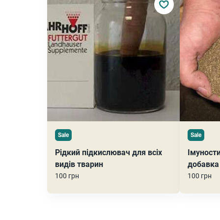
Sale
Sale
Рідкий підкислювач для всіх
Імуност
видів тварин
добавка
100 грн
100 грн