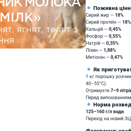
Поживна цінні
Сирий жир —
18%
Сирий протеїн —
18
Кальцій —
0,45%
Фосфор —
0,55%
Натрій —
0,35%
Лізин —
1,88%
Метіонін —
0,47%
Як приготува
1 кг порошку розчи
40–55°C).
Отримуєте
7–9 літрі
Перед випоюванням
Норма розвед
125–160 г/л води
.
Перехід на новий З