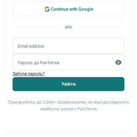
– Чохли
Continue with Google
– Пінцет
або
– Ножиці
Email address
– Рукавиці для ШО
Пароль до PanTerrea
Забули пароль?
– Лубрикант
Увійти
– Паперові салфетки
Приєднуйтесь до 5,000+ професіоналів, які вже досліджують
3.2 Процедури роботи зі спермою
майбутнє разом з PanTerrea
Процедури розморожування та роботи зі
спермою в пайєтах об’ємом 0,25 мл такі самі, як і
для пайєт 0,5 мл.