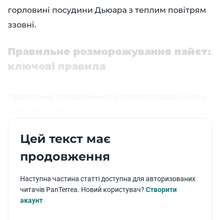
горловині посудини Дьюара з теплим повітрям
ззовні.
Правильне розморожування пайєт:
ключові правила
Правильне поводження із спермопродукцією є
вирішальним для отримання оптимальної
репродуктивної ефективності вашої програми
Цей текст має
ШО. Щоб підтримати високу якість сперми ви
продовження
повинні приділяти особливу увагу багатьом
деталям поводження із спермою
Наступна частина статті доступна для авторизованих
читачів PanTerrea. Новий користувач?
Створити
Потреба спеціального обладнання
акаунт
– Пайєтовводжувач