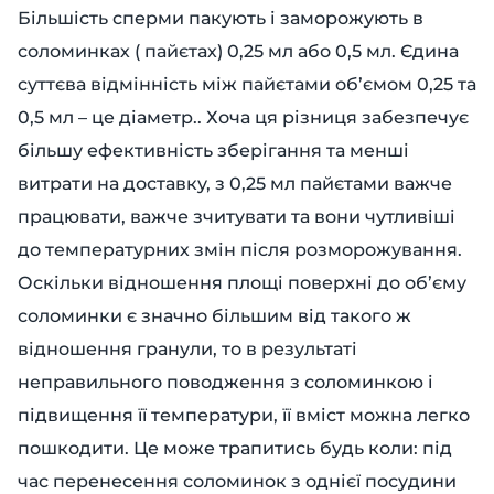
Більшість сперми пакують і заморожують в
соломинках ( пайєтах) 0,25 мл або 0,5 мл. Єдина
суттєва відмінність між пайєтами об’ємом 0,25 та
0,5 мл – це діаметр.. Хоча ця різниця забезпечує
більшу ефективність зберігання та менші
витрати на доставку, з 0,25 мл пайєтами важче
працювати, важче зчитувати та вони чутливіші
до температурних змін після розморожування.
Оскільки відношення площі поверхні до об’єму
соломинки є значно більшим від такого ж
відношення гранули, то в результаті
неправильного поводження з соломинкою і
підвищення її температури, її вміст можна легко
пошкодити. Це може трапитись будь коли: під
час перенесення соломинок з однієї посудини