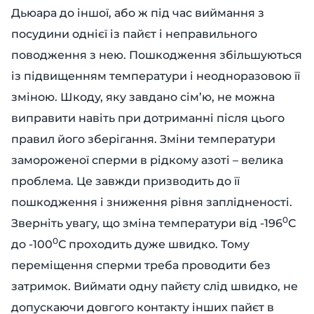
Дьюара до іншої, або ж під час виймання з
посудини однієї із пайєт і неправильного
поводження з нею. Пошкодження збільшуються
із підвищенням температури і неодноразовою її
зміною. Шкоду, яку завдано сім’ю, не можна
виправити навіть при дотриманні після цього
правил його зберігання. Зміни температури
замороженої сперми в рідкому азоті – велика
проблема. Це завжди призводить до її
пошкодження і зниження рівня заплідненості.
0
Зверніть увагу, що зміна температури від -196
С
0
до -100
С проходить дуже швидко. Тому
переміщення сперми треба проводити без
затримок. Виймати одну пайєту слід швидко, не
допускаючи довгого контакту інших пайєт в