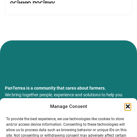
осінню посівну
помістіть ближче до свого тіла або в
електронний нагрівальний пристрій для
пайєтовводжувача, щоб забезпечити
термічний та гігієнічний захист під час
транспортування від водяної бані до корови.
Підготовка пайєтовводжувача
Універсальні пайєтовводжувачі, які підходять
для обох типів пайєт, як правило, добре
працюють відразу після купівлі. Однак через
PanTerrea is a community that cares about farmers.
зігнуття поршня або потрапляння бруду або
We bring together people, experience and solutions to help you
grow your farm with confidence and support.
утворення задирок всередині трубки часто
Manage Consent
ТОВ Пантерея
виникають проблеми з вирівнюванням пайєти
ЄДРПОУ 46213847
To provide the best experience, we use technologies like cookies to store
на поршні. Коли це стається, слідкуйте
76018, Україна, Івано-Франківський р-н, Івано-Франківська
and/or access device information. Consenting to these technologies will
обл., місто Івано-Франківськ, вулиця Сахарова Академіка,
наведеним нижче процедурам:
allow us to process data such as browsing behavior or unique IDs on this
будинок 23
site. Not consenting or withdrawing consent may adversely affect certain