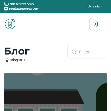
+380 67 899 5077
Ukrainian
info@panterrea.com
[gtranslate]
Блог
Blog
BPX