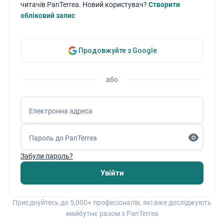
читачів PanTerrea. Новий користувач?
Створити
обліковий запис
Від порід, що забезпечують основні обсяги
виробництва молока, до тих, які вирізняються
Продовжуйте з Google
витривалістю, історією та якісними
характеристиками молока — кожна з них має
або
своє значення для розвитку молочної галузі.
Незважаючи на різницю між породами, всі
Електронна адреса
молочні корови забезпечують виробництво
Пароль до PanTerrea
поживного та натурального молока, яке є
основою харчування та фермерського
Забули пароль?
господарства.
Увійти
Приєднуйтесь до 5,000+ професіоналів, які вже досліджують
майбутнє разом з PanTerrea