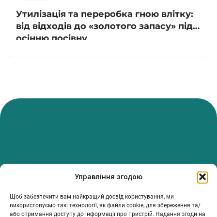
Утилізація та переробка гною влітку:
від відходів до «золотого запасу» під
осінню посівну
PanTerrea — спільнота, що дбає про фермерів.
Управління згодою
Ми об’єднуємо людей, досвід і рішення, щоб допомагати вам
розвивати ферму з упевненістю та підтримкою.
Щоб забезпечити вам найкращий досвід користування, ми
ТОВ Пантерея
використовуємо такі технології, як файли cookie, для збереження та/
або отримання доступу до інформації про пристрій. Надання згоди на
ЄДРПОУ 46213847