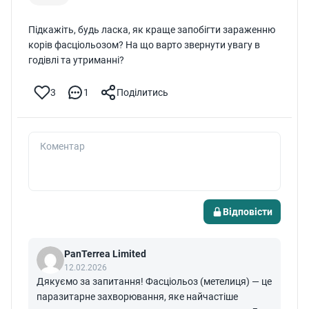
Оскільки технологічно вони не задіяні під час
доїння, застій молока в них може призвести до
Підкажіть, будь ласка, як краще запобігти зараженню
маститу.
корів фасціольозом? На що варто звернути увагу в
годівлі та утриманні?
3
1
Поділитись
Коментар
Відповісти
PanTerrea Limited
12.02.2026
Дякуємо за запитання! Фасціольоз (метелиця) — це
паразитарне захворювання, яке найчастіше