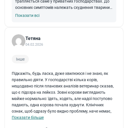
трапляється саме у приватних господарствах. До
основних симптомів належать схуднення тварини,
зниження надоїв, порушення травлення та відмова
Показати всі
від корму. Щоб запобігти зараженню, ключовим
заходом є планова дегельмінтизація поголів’я. Її
рекомендується проводити двічі на рік: восени —
Тетяна
перед переведенням корів на стійлове утримання;
04.02.2026
навесні — перед вигоном на пасовище. Такий підхід
дозволяє розірвати цикл розвитку паразита та
суттєво знизити ризик зараження. Також варто
Інше
контролювати якість кормів, особливо сіна з луків і
заболочених ділянок, та за можливості
Підкажіть, будь ласка, дуже хвилююся і не знаю, як
консультуватися з ветеринарним лікарем щодо
правильно діяти. У господарстві кілька корів,
підбору препаратів і схеми обробки.
нещодавно після планових аналізів ветеринар сказав,
що є підозра на лейкоз. Зовні корови виглядають
майже нормально: їдять, ходять, але надої поступово
падають, одна корова почала худнути. Клінічних
ознак, щоб одразу було видно проблему, наче немає,
тому ще більше тривожно.
Показати більше