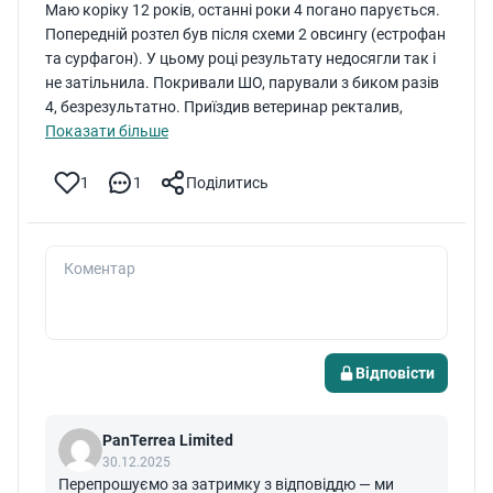
Маю коріку 12 років, останні роки 4 погано парується.
збалансована годівля, особливо в період після
Попередній розтел був після схеми 2 овсингу (естрофан
отелення; щоденний огляд корови: звертайте увагу
та сурфагон). У цьому році результату недосягли так і
на стан вим’я, температуру, ущільнення, зміни в
не затільнила. Покривали ШО, парували з биком разів
молоці, особливо в перші тижні після отелення.
4, безрезультатно. Приїздив ветеринар ректалив,
Регулярний догляд і своєчасна профілактика
сказав “кіста яєчника” подавив кісту, вколов вітамін та
Показати більше
допомагають значно знизити ризик маститу та
антибіотик, заспокоїв, але запліднення після
зберегти здоров’я корови й якість молока. Якщо ж
парування не відбулося. Можливо наша корівка
1
1
Поділитись
з’являються будь-які підозрілі симптоми, радимо не
потребує іншого лікування? Дякую
зволікати й звернутися до ветеринарного лікаря
ТЕЛ 050768-40-45 НЕЛЯ
для консультації та огляду.
Коментар
Відповісти
PanTerrea Limited
30.12.2025
Перепрошуємо за затримку з відповіддю — ми