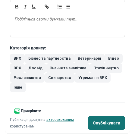
Стрічка
Сортування
Категорія допису:
Всі дописи
BPX
Бізнес та партнерства
Ветеринарія
Відео
Популярні
ВРХ
Досвід
Знання та аналітика
Птахівництво
Рослинництво
Свинарство
Утримання ВРХ
Категорії
Інше
Всі категорії
BPX
Прикріпити
Бізнес та партнерства
Публікація доступна
авторизованим
Ветеринарія
Опублікувати
користувачам
Відео