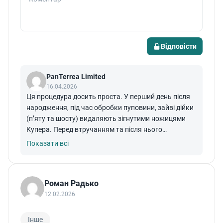
Відповісти
PanTerrea Limited
16.04.2026
Ця процедура досить проста. У перший день після
народження, під час обробки пуповини, зайві дійки
(п’яту та шосту) видаляють зігнутими ножицями
Купера. Перед втручанням та після нього
операційне поле необхідно обробити розчином
Показати всі
йоду, а потім спреєм «Чемі». У першу годину життя
теля майже не відчуває болю, що полегшує
маніпуляцію. Якщо ж процедуру проводити пізніше,
Роман Радько
вона має виконуватися за загальними правилами
12.02.2026
хірургії. Таку профілактику здійснюють для того,
щоб у майбутньому, коли телиця отелиться,
додаткові дійки не наповнювалися молоком.
Інше