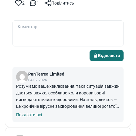
2
1
Поділитись
Коментар
Відповісти
PanTerrea Limited
04.02.2026
Розуміємо ваше хвилювання, така ситуація завжди
дається важко, особливо коли корови зовні
виглядають майже здоровими. На жаль, лейкоз —
це хронічне вірусне захворювання великої рогатої
худоби, яке не підлягає лікуванню. У більшості
Показати всі
випадків воно не має виражених клінічних ознак і
тривалий час може ніяк не проявлятися. Саме тому
захворювання найчастіше виявляють лише під час