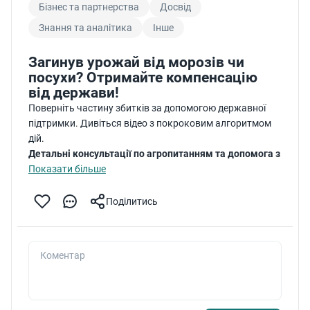
Бізнес та партнерства
Досвід
Знання та аналітика
Інше
Загинув урожай від морозів чи
посухи? Отримайте компенсацію
від держави!
Поверніть частину збитків за допомогою державної
підтримки. Дивіться відео з покроковим алгоритмом
дій.
Детальні консультації по агропитанням та допомога з
документами
Показати більше
Оголошення бухгалтера на Panterrea
Поділитись
Коментар