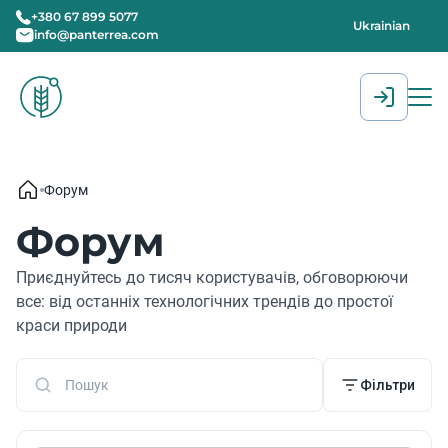
+380 67 899 5077
Ukrainian
info@panterrea.com
[gtranslate]
Форум
Форум
Приєднуйтесь до тисяч користувачів, обговорюючи
все: від останніх технологічних трендів до простої
краси природи
Фільтри