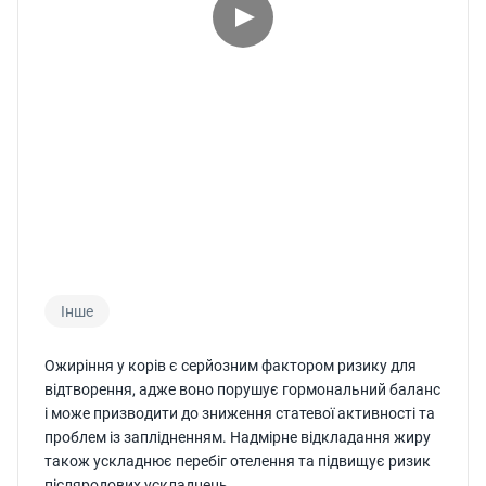
Інше
Ожиріння у корів є серйозним фактором ризику для
відтворення, адже воно порушує гормональний баланс
і може призводити до зниження статевої активності та
проблем із заплідненням. Надмірне відкладання жиру
також ускладнює перебіг отелення та підвищує ризик
післяродових ускладнень.