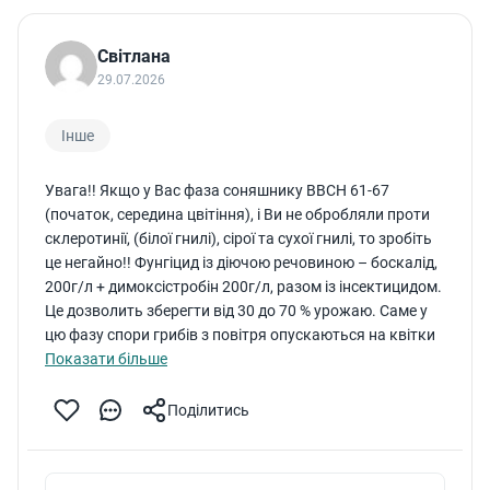
Показати всі
Світлана
29.07.2026
Сховати фільтри
Інше
Увага!! Якщо у Вас фаза соняшнику ВВСН 61-67
(початок, середина цвітіння), і Ви не обробляли проти
склеротинії, (білої гнилі), сірої та сухої гнилі, то зробіть
це негайно!! Фунгіцид із діючою речовиною – боскалід,
200г/л + димоксістробін 200г/л, разом із інсектицидом.
Це дозволить зберегти від 30 до 70 % урожаю. Саме у
цю фазу спори грибів з повітря опускаються на квітки
соняшнику, живляться пилком, проростають у
Показати більше
насінину і знищують наш урожай!! Це останній “крок”,
на якому багато фермерів намагаються економити
Поділитись
і..втрачають урожай, працю цілого року..