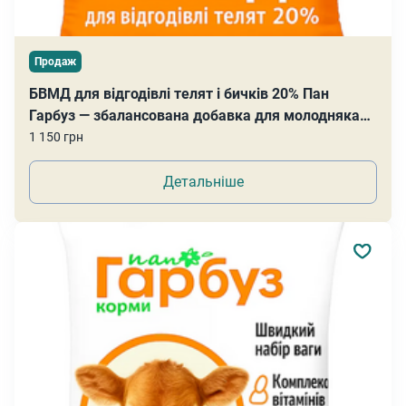
Продаж
БВМД для відгодівлі телят і бичків 20% Пан
Гарбуз — збалансована добавка для молодняка
25 кг
1 150 грн
Детальніше