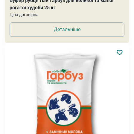
Буфер рубця Пан Гарбуз для великої та малої
рогатої худоби 25 кг
Ціна договірна
Детальніше