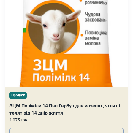
Продаж
ЗЦМ Полімілк 14 Пан Гарбуз для козенят, ягнят і
телят від 14 днів життя
1 075 грн