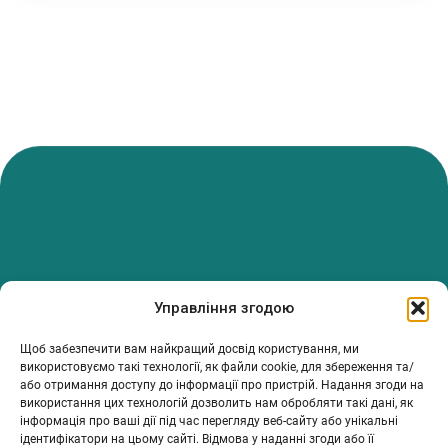
PanTerrea — спільнота, що дбає про фермерів.
Управління згодою
Ми об’єднуємо людей, досвід і рішення, щоб допомагати вам
розвивати ферму з упевненістю та підтримкою.
Щоб забезпечити вам найкращий досвід користування, ми
ТОВ Пантерея
використовуємо такі технології, як файли cookie, для збереження та/
або отримання доступу до інформації про пристрій. Надання згоди на
ЄДРПОУ 46213847
використання цих технологій дозволить нам обробляти такі дані, як
76018, Україна, Івано-Франківський р-н, Івано-Франківська
інформація про ваші дії під час перегляду веб-сайту або унікальні
обл., місто Івано-Франківськ, вулиця Сахарова Академіка,
ідентифікатори на цьому сайті. Відмова у наданні згоди або її