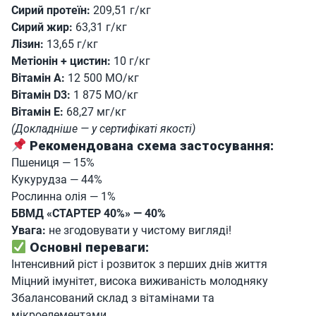
Сирий протеїн:
209,51 г/кг
Сирий жир:
63,31 г/кг
Лізин:
13,65 г/кг
Метіонін + цистин:
10 г/кг
Вітамін А:
12 500 МО/кг
Вітамін D3:
1 875 МО/кг
Вітамін E:
68,27 мг/кг
(Докладніше — у сертифікаті якості)
Рекомендована схема застосування:
Пшениця — 15%
Кукурудза — 44%
Рослинна олія — 1%
БВМД «СТАРТЕР 40%» — 40%
Увага:
не згодовувати у чистому вигляді!
Основні переваги:
Інтенсивний ріст і розвиток з перших днів життя
Міцний імунітет, висока виживаність молодняку
Збалансований склад з вітамінами та
мікроелементами