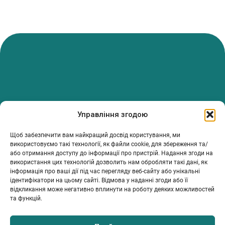
PanTerrea — спільнота, що дбає про фермерів.
Управління згодою
Ми об’єднуємо людей, досвід і рішення, щоб допомагати вам
розвивати ферму з упевненістю та підтримкою.
Щоб забезпечити вам найкращий досвід користування, ми
ТОВ Пантерея
використовуємо такі технології, як файли cookie, для збереження та/
або отримання доступу до інформації про пристрій. Надання згоди на
ЄДРПОУ 46213847
використання цих технологій дозволить нам обробляти такі дані, як
76018, Україна, Івано-Франківський р-н, Івано-Франківська
інформація про ваші дії під час перегляду веб-сайту або унікальні
обл., місто Івано-Франківськ, вулиця Сахарова Академіка,
ідентифікатори на цьому сайті. Відмова у наданні згоди або її
будинок 23
відкликання може негативно вплинути на роботу деяких можливостей
та функцій.