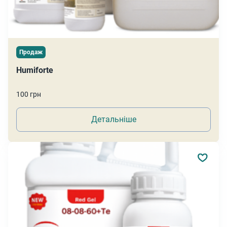
Продаж
Humiforte
100 грн
Детальніше