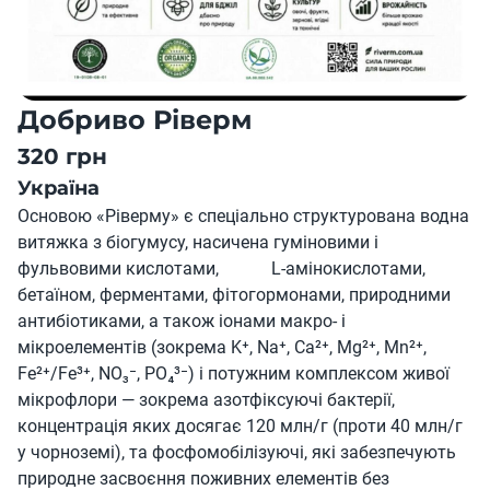
Добриво Ріверм
320 грн
Україна
Основою «Ріверму» є спеціально структурована водна
витяжка з біогумусу, насичена гуміновими і
фульвовими кислотами, L-амінокислотами,
бетаїном, ферментами, фітогормонами, природними
антибіотиками, а також іонами макро- і
мікроелементів (зокрема K⁺, Na⁺, Ca²⁺, Mg²⁺, Mn²⁺,
Fe²⁺/Fe³⁺, NO₃⁻, PO₄³⁻) і потужним комплексом живої
мікрофлори — зокрема азотфіксуючі бактерії,
концентрація яких досягає 120 млн/г (проти 40 млн/г
у чорноземі), та фосфомобілізуючі, які забезпечують
природне засвоєння поживних елементів без