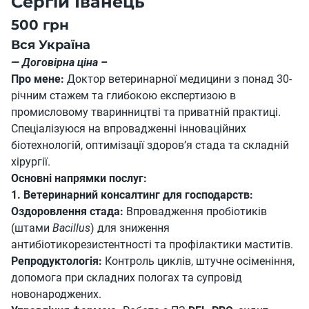
Сергій Іванець
500 грн
Вся Україна
— Договірна ціна –
Про мене:
Доктор ветеринарної медицини з понад 30-
річним стажем та глибокою експертизою в
промисловому тваринництві та приватній практиці.
Спеціалізуюся на впровадженні інноваційних
біотехнологій, оптимізації здоров’я стада та складній
хірургії.
Основні напрямки послуг:
1. Ветеринарний консалтинг для господарств:
Оздоровлення стада:
Впровадження пробіотиків
(штами
Bacillus
) для зниження
антибіотикорезистентності та профілактики маститів.
Репродуктологія:
Контроль циклів, штучне осіменіння,
допомога при складних пологах та супровід
новонароджених.