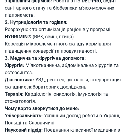
Управління фермою:
Робота з ПЗ
DEL-PRO
, аудит
санітарного стану та біобезпеки м’ясо-молочних
підприємств.
2. Нутриціологія та годівля:
Розрахунок та оптимізація раціонів у програмі
HYBRIMIN®
(ВРХ, свині, птиця).
Корекція мікроелементного складу кормів для
підвищення конверсії та продуктивності.
3. Медична та хірургічна допомога:
Хірургія:
М’якотканинна, абдомінальна хірургія та
остеосинтез.
Діагностика:
УЗД, рентген, цитологія, інтерпретація
складних лабораторних досліджень.
Терапія:
Кардіологія, онкологія, імунологія та
стоматологія.
Чому варто звернутися до мене:
Універсальність:
Успішний досвід роботи в Україні,
Польщі та Словаччині.
Науковий підхід:
Поєднання класичної медицини з