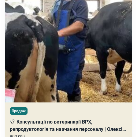
Продаж
Консультації по ветеринарії ВРХ,
репродуктологія та навчання персоналу | Олексій
Мисник
800 грн