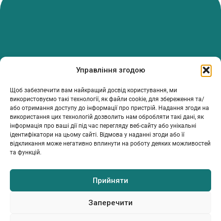
PanTerrea — спільнота, що дбає про фермерів.
Управління згодою
Ми об’єднуємо людей, досвід і рішення, щоб допомагати вам
розвивати ферму з упевненістю та підтримкою.
Щоб забезпечити вам найкращий досвід користування, ми
ТОВ Пантерея
використовуємо такі технології, як файли cookie, для збереження та/
або отримання доступу до інформації про пристрій. Надання згоди на
ЄДРПОУ 46213847
використання цих технологій дозволить нам обробляти такі дані, як
76018, Україна, Івано-Франківський р-н, Івано-Франківська
інформація про ваші дії під час перегляду веб-сайту або унікальні
обл., місто Івано-Франківськ, вулиця Сахарова Академіка,
ідентифікатори на цьому сайті. Відмова у наданні згоди або її
будинок 23
відкликання може негативно вплинути на роботу деяких можливостей
та функцій.
Прийняти
МІЙ ПРОФІЛЬ
ІНФОРМАЦІЯ
КОНТАКТИ
Каталог
Умови та положення
info@panterrea.com
Політика конфіденційності
+380 67 899 5077
Заперечити
+380 67 527 0466