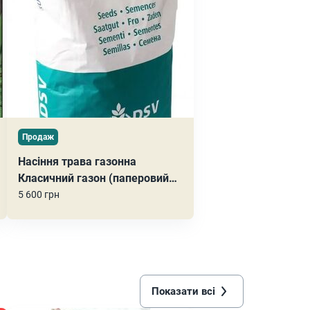
Продаж
Насіння трава газонна
Класичний газон (паперовий
мішок), 10 кг
5 600 грн
Показати всі