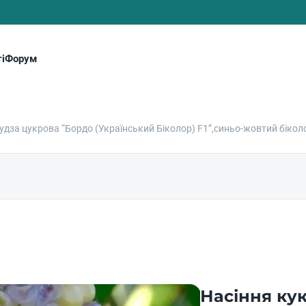
і
Форум
удза цукрова “Бордо (Український Біколор) F1”,синьо-жовтий біколо
Насіння ку