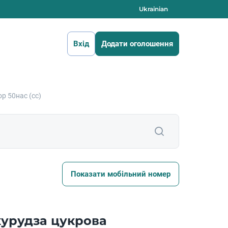
Ukrainian
Вхід
Додати оголошення
р 50нас (сс)
Показати мобільний номер
курудза цукрова