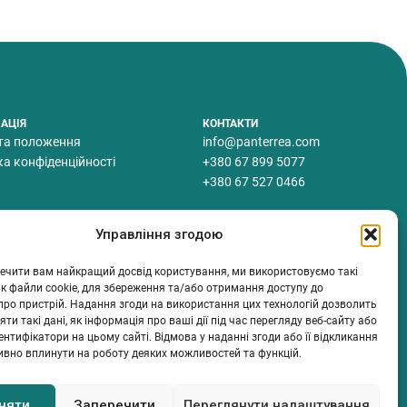
АЦІЯ
КОНТАКТИ
та положення
info@panterrea.com
ка конфіденційності
+380 67 899 5077
+380 67 527 0466
Управління згодою
ечити вам найкращий досвід користування, ми використовуємо такі
 як файли cookie, для збереження та/або отримання доступу до
про пристрій. Надання згоди на використання цих технологій дозволить
ти такі дані, як інформація про ваші дії під час перегляду веб-сайту або
дентифікатори на цьому сайті. Відмова у наданні згоди або її відкликання
ивно вплинути на роботу деяких можливостей та функцій.
няти
Заперечити
Переглянути налаштування