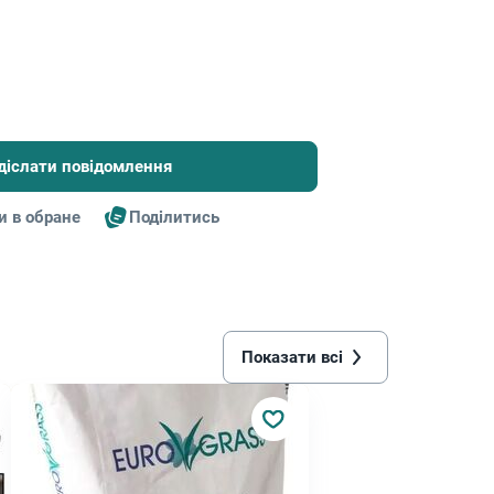
діслати повідомлення
и в обране
Поділитись
Показати всі