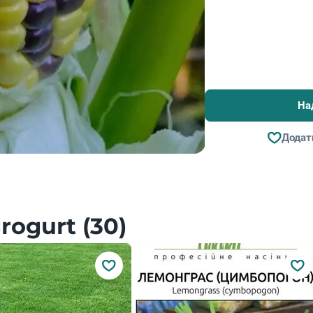
На
Додат
ogurt (30)