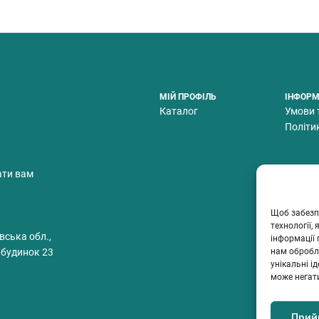
МІЙ ПРОФІЛЬ
ІНФОРМ
Каталог
Умови 
Політи
ати вам
Щоб забезп
технології,
вська обл.,
інформації 
нам обробля
 будинок 23
унікальні і
може негат
Прий