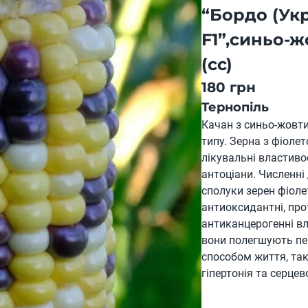
“Бордо (Ук
F1”,синьо-ж
(сс)
180 грн
Тернопіль
Качан з синьо-жовт
типу. Зерна з фіол
лікувальні властиво
антоціани. Численні
сполуки зерен фіол
антиоксидантні, про
антиканцерогенні вл
вони полегшують пер
способом життя, таки
гіпертонія та серце