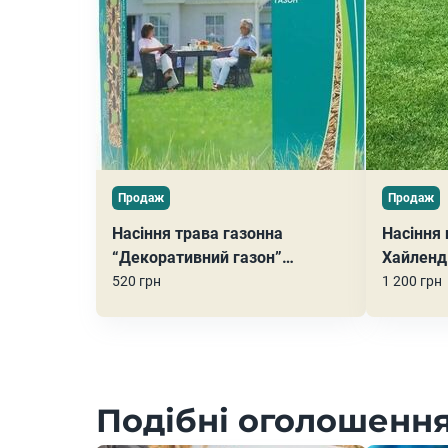
Продаж
Продаж
Насіння трава газонна
Насіння 
“Декоративний газон”
Хайленд
картонна упаковка 1 кг
волосопо
520 грн
1 200 грн
лучний)
Подібні оголошення