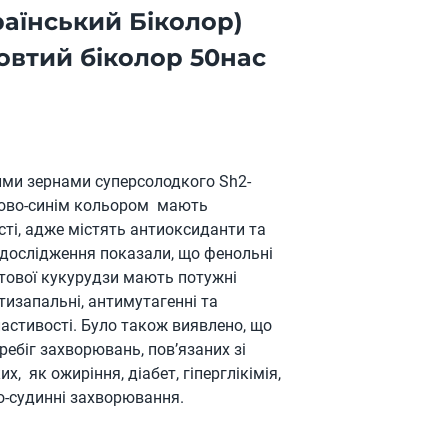
раїнський Біколор)
овтий біколор 50нас
ими зернами суперсолодкого Sh2-
етово-синім кольором мають
сті, адже містять антиоксиданти та
 дослідження показали, що фенольні
етової кукурудзи мають потужні
тизапальні, антимутагенні та
астивості. Було також виявлено, що
ебіг захворювань, пов’язаних зі
х, як ожиріння, діабет, гіперглікімія,
во-судинні захворювання.