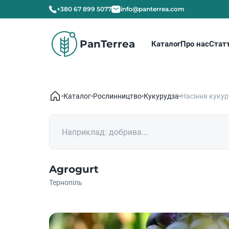
+380 67 899 5077
info@panterrea.com
PanTerrea
Каталог
Про нас
Статт
Каталог
Рослинництво
Кукурудза
Насіння кукур
Agrogurt
Тернопіль