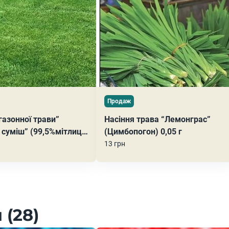
Продаж
газонної трави”
Насіння трава “Лемонграс”
 суміш” (99,5%мітлиця
(Цимбопогон) 0,05 г
дібна;0,5% тонконіг
13 грн
 (28)