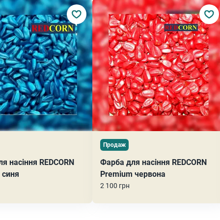
Продаж
ля насіння REDCORN
Фарба для насіння REDCORN
 синя
Premium червона
2 100 грн