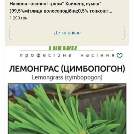
Насіння газонної трави” Хайленд суміш”
(99,5%мітлиця волосоподібна;0,5% тонконіг
лучний)
1 200 грн
Детальніше