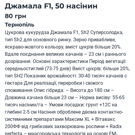
Джамала F1, 50 насінин
80 грн
Тернопіль
Цукрова кукурудза Джамала F1, Sh2 Суперсолодка,
тип Sh2 для основного ринку. Зерно привабливе,
яскраво-жовтого кольору, вміст цукрів більше 20%.
Вдале поєднання великих качанів – 23 см і раннього
дозрівання. Основні характеристики Період вегетації:
середньостиглий (73-75 днів) Вміст цукрів: більше 20%,
тип SH2 Показник врожайності: 30-40 тисяч качанів с
гектара Для реалізації, переробки і свіжого
споживання Опис гібрида: – Висота до 180 см –
Довжина качана більше 23 см – Норма висіву: 55-65
тисяч насінин/га – Умови посадки: грунт +12С на
глибині 2-5 см Насіння оброблене двома контактно-
системними препаратами Максим XL + Вітавакс
200ФФ від грибкових захворювань рослини + Radix
perfecta – мнагоровська технологія на основі ЕМ-