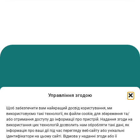
PanTerrea — спільнота, що дбає про фермерів.
Управління згодою
Ми об’єднуємо людей, досвід і рішення, щоб допомагати вам
розвивати ферму з упевненістю та підтримкою.
Щоб забезпечити вам найкращий досвід користування, ми
ТОВ Пантерея
використовуємо такі технології, як файли cookie, для збереження та/
або отримання доступу до інформації про пристрій. Надання згоди на
ЄДРПОУ 46213847
використання цих технологій дозволить нам обробляти такі дані, як
76018, Україна, Івано-Франківський р-н, Івано-Франківська
інформація про ваші дії під час перегляду веб-сайту або унікальні
обл., місто Івано-Франківськ, вулиця Сахарова Академіка,
ідентифікатори на цьому сайті. Відмова у наданні згоди або її