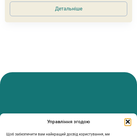
Детальніше
PanTerrea — спільнота, що дбає про фермерів.
Управління згодою
Ми об’єднуємо людей, досвід і рішення, щоб допомагати вам
розвивати ферму з упевненістю та підтримкою.
Щоб забезпечити вам найкращий досвід користування, ми