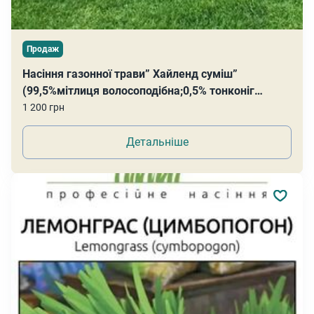
Продаж
Насіння газонної трави” Хайленд суміш”
(99,5%мітлиця волосоподібна;0,5% тонконіг
лучний)
1 200 грн
Детальніше