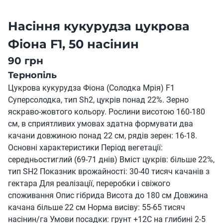
Насіння кукурудза цукрова
Фіона F1, 50 насінин
90 грн
Тернопіль
Цукрова кукурудза Фіона (Солодка Мрія) F1
Суперсолодка, тип Sh2, цукрів понад 22%. Зерно
яскраво-жовтого кольору. Рослини висотою 160-180
см, в сприятливих умовах здатна формувати два
качани довжиною понад 22 см, рядів зерен: 16-18.
Основні характеристики Період вегетації:
середньостиглий (69-71 днів) Вміст цукрів: більше 22%,
тип SH2 Показник врожайності: 30-40 тисяч качанів з
гектара Для реалізації, переробки і свіжого
споживання Опис гібрида Висота до 180 см Довжина
качана більше 22 см Норма висіву: 55-65 тисяч
насінин/га Умови посадки: грунт +12С на глибині 2-5