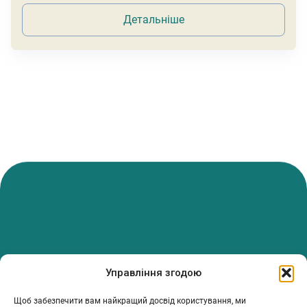
Детальніше
PanTerrea — спільнота, що дбає про фермерів.
Управління згодою
Ми об’єднуємо людей, досвід і рішення, щоб допомагати вам
розвивати ферму з упевненістю та підтримкою.
Щоб забезпечити вам найкращий досвід користування, ми