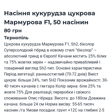
Насіння кукурудза цукрова
Мармурова F1, 50 насінин
80 грн
Тернопіль
Цукрова кукурудза Мармурова F1, Sh2, біколор
Суперсолодкий гібрид в новому стилі “біколор” –
абсолютний тренд в Європі! Качани містить 25% білих
та 75% жовтих зерен – надзвичайно привабливий і
товариний вигляд Sh2-тип. Основні характеристики
Період вегетації: ранньостиглий (70-72 днів) Вміст
цукрів: більше 24%, тип SH2 Показник врожайності: 30-
40 тисяч качанів с гектара Колір зерна: біле 25% та
жовте 75% Для реалізації, переробки і свіжого
споживання Опис гібрида: Висота: до 180см Довжина
качана: більше 24 см Норма висіву: 55-65 тисяч
насінин /га Умови посадки: грунт +12С на глибині 2-5