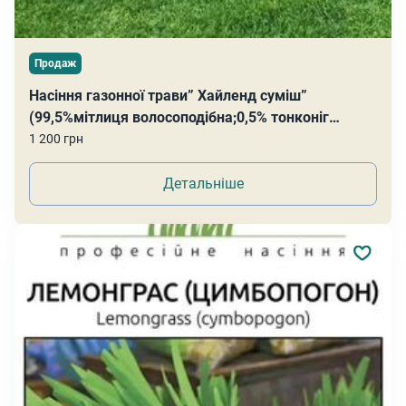
Продаж
Насіння газонної трави” Хайленд суміш”
(99,5%мітлиця волосоподібна;0,5% тонконіг
лучний)
1 200 грн
Детальніше