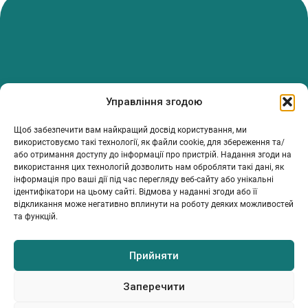
PanTerrea — спільнота, що дбає про фермерів.
Управління згодою
Ми об’єднуємо людей, досвід і рішення, щоб допомагати вам
розвивати ферму з упевненістю та підтримкою.
Щоб забезпечити вам найкращий досвід користування, ми
використовуємо такі технології, як файли cookie, для збереження та/
ТОВ Пантерея
або отримання доступу до інформації про пристрій. Надання згоди на
ЄДРПОУ 46213847
використання цих технологій дозволить нам обробляти такі дані, як
76018, Україна, Івано-Франківський р-н, Івано-Франківська
інформація про ваші дії під час перегляду веб-сайту або унікальні
обл., місто Івано-Франківськ, вулиця Сахарова Академіка,
ідентифікатори на цьому сайті. Відмова у наданні згоди або її
будинок 23
відкликання може негативно вплинути на роботу деяких можливостей
та функцій.
Прийняти
МІЙ ПРОФІЛЬ
ІНФОРМАЦІЯ
КОНТАКТИ
Каталог
Умови та положення
info@panterrea.com
Політика конфіденційності
+380 67 899 5077
Заперечити
+380 67 527 0466