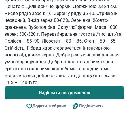
Початок: Циліндричної форми. Довжиною 23-24 см.
Число рядів зерен: 16. Зерен у ряду 36-40. Стрижень
червоний. Вихід зерна 80-82%. Зернівка: Жовто-
оранжева. Зубоподібна. Округлої форми. Маса 1000
зерен: 300-320 г. Передзбиральна густота /тис. шт./га:
Полісся – 85 -90. Лісостеп — 80 – 85. Степ — 50 – 55.
Стійкість: Гібрид характеризується інтенсивною
вологовіддачею зерна. Добре реагує на покращання
умов вирощування. Добра стійкість до вилягання і
враження головними хворобами та шкідниками.
Відрізняється доброю стійкістю до посухи та жари.
11,5 – 12,0 т/га
Надіслати повідомлення
Додати в обране
Поділитись