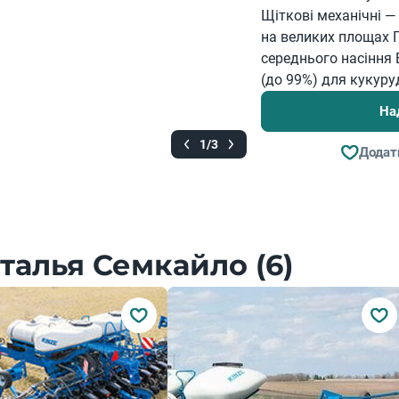
Щіткові механічні —
на великих площах 
середнього насіння 
(до 99%) для кукуруд
На
1/3
Додат
талья Семкайло (6)