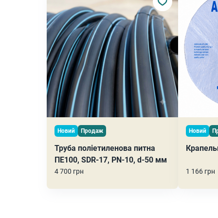
Новий
Продаж
Новий
П
Труба поліетиленова питна
Крапель
ПЕ100, SDR-17, PN-10, d-50 мм
4 700 грн
1 166 грн