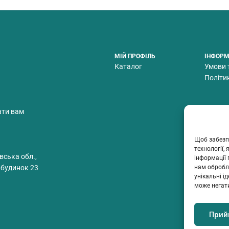
МІЙ ПРОФІЛЬ
ІНФОРМ
Каталог
Умови 
Політи
ати вам
Щоб забезп
технології,
вська обл.,
інформації 
 будинок 23
нам обробля
унікальні і
може негат
Прий