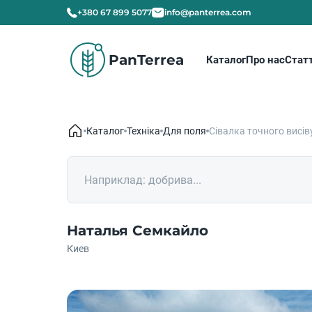
+380 67 899 5077
info@panterrea.com
PanTerrea
Каталог
Про нас
Статт
Каталог
Техніка
Для поля
Сівалка точного висів
Наталья Семкайло
Киев