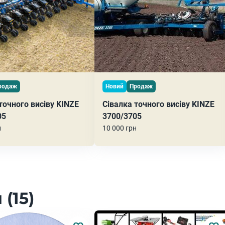
родаж
Новий
Продаж
точного висіву KINZE
Сівалка точного висіву KINZE
05
3700/3705
н
10 000 грн
(15)