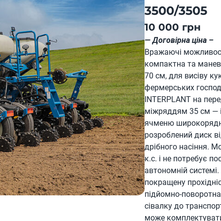
3500/3505
10 000 грн
— Договірна ціна –
Вражаючі можливості
компактна та манев
70 см, для висіву ку
фермерських господ
INTERPLANT на перед
міжряддям 35 см — і
ячменю широкорядним
розроблений диск від
дрібного насіння. М
к.с. і не потребує п
автономній системі
покращену прохідніст
підйомно-поворотна
сівалку до транспор
може комплектувати