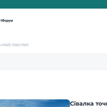
і
Форум
у KINZE 3500/3505
Сівалка точ