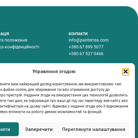
АЦІЯ
КОНТАКТИ
та положення
info@panterrea.com
ка конфіденційності
+380 67 899 5077
+380 67 527 0466
Управління згодою
ечити вам найкращий досвід користування, ми використовуємо такі
 як файли cookie, для збереження та/або отримання доступу до
про пристрій. Надання згоди на використання цих технологій дозволить
ти такі дані, як інформація про ваші дії під час перегляду веб-сайту або
дентифікатори на цьому сайті. Відмова у наданні згоди або її відкликання
ивно вплинути на роботу деяких можливостей та функцій.
няти
Заперечити
Переглянути налаштування