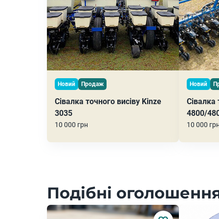
Новий
Продаж
Новий
П
Сівалка точного висіву Kinze
Сівалка 
3035
4800/48
10 000 грн
10 000 гр
Подібні оголошення 