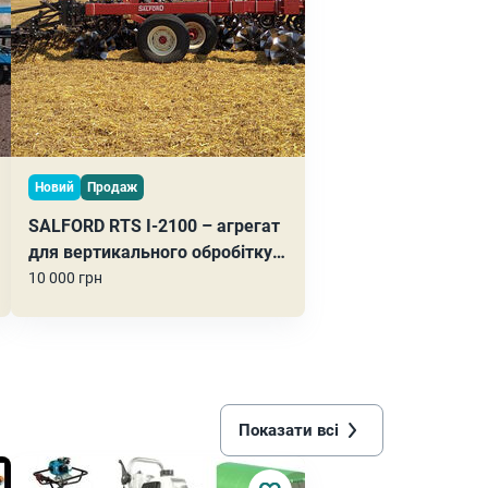
Новий
Продаж
SALFORD RTS I-2100 – агрегат
для вертикального обробітку
грунту!
10 000 грн
Показати всі