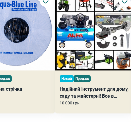
родаж
Новий
Продаж
на стрічка
Надійний інструмент для дому,
саду та майстерні! Все в
одному місці!
10 000 грн