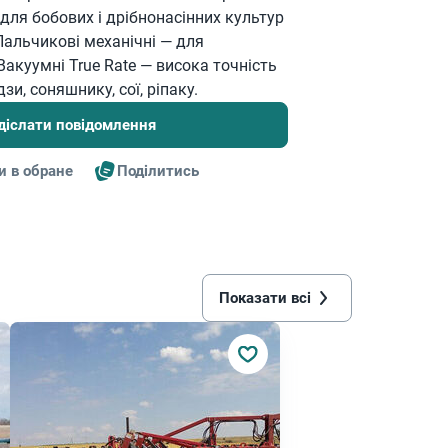
 для бобових і дрібнонасінних культур
Пальчикові механічні — для
Вакуумні True Rate — висока точність
зи, соняшнику, сої, ріпаку.
діслати повідомлення
и в обране
Поділитись
Показати всі