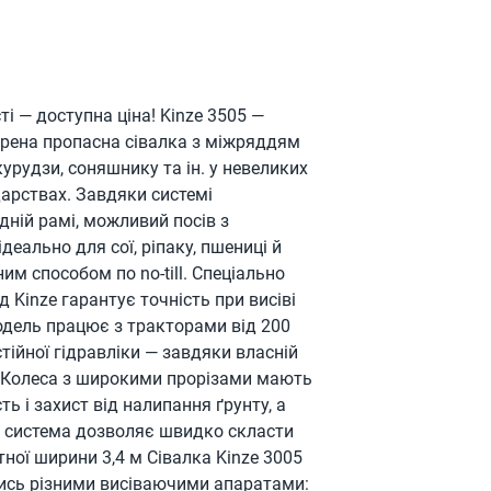
 — доступна ціна! Kinze 3505 —
рена пропасна сівалка з міжряддям
курудзи, соняшнику та ін. у невеликих
арствах. Завдяки системі
ній рамі, можливий посів з
деально для сої, ріпаку, пшениці й
 способом по no-till. Спеціально
 Kinze гарантує точність при висіві
одель працює з тракторами від 200
остійної гідравліки — завдяки власній
. Колеса з широкими прорізами мають
ь і захист від налипання ґрунту, а
 система дозволяє швидко скласти
тної ширини 3,4 м Сівалка Kinze 3005
сь різними висіваючими апаратами: