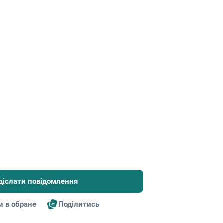
діслати повідомлення
и в обране
Поділитись