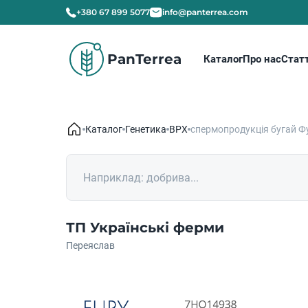
+380 67 899 5077
info@panterrea.com
PanTerrea
Каталог
Про нас
Статт
Каталог
Генетика
ВРХ
спермопродукція бугай Ф
ТП Українські ферми
Переяслав