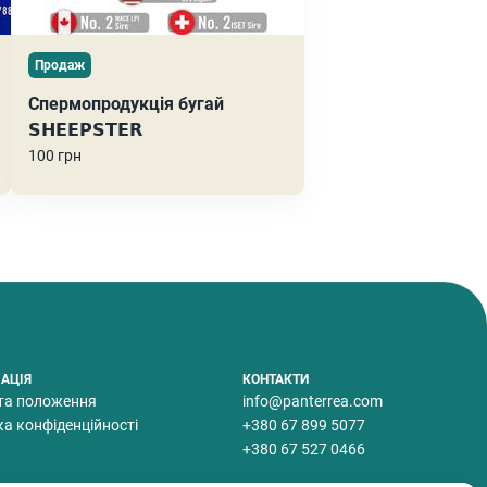
Продаж
Спермопродукція бугай
𝗦𝗛𝗘𝗘𝗣𝗦𝗧𝗘𝗥
100 грн
АЦІЯ
КОНТАКТИ
та положення
info@panterrea.com
ка конфіденційності
+380 67 899 5077
+380 67 527 0466