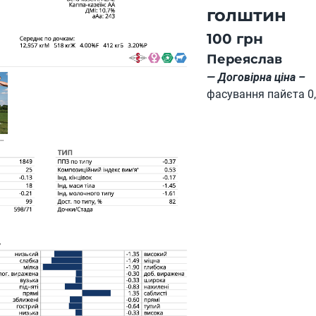
голштин
100 грн
Переяслав
— Договірна ціна –
фасування пайєта 0