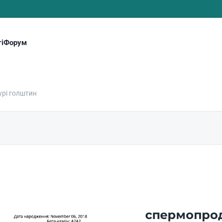
і
Форум
урі голштин
спермопрод