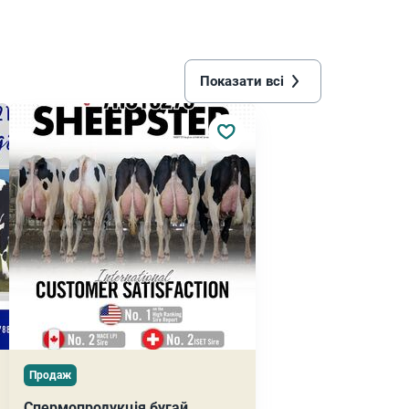
Показати всі
Продаж
Спермопродукція бугай