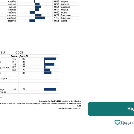
На
Додат