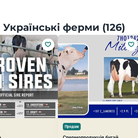
Українські ферми (126)
Продаж
а
Спермопродукція бугай