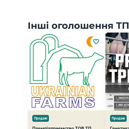
Інші оголошення ТП 
Продаж
Продаж
Племпідприємство ТОВ ТП
Генетик