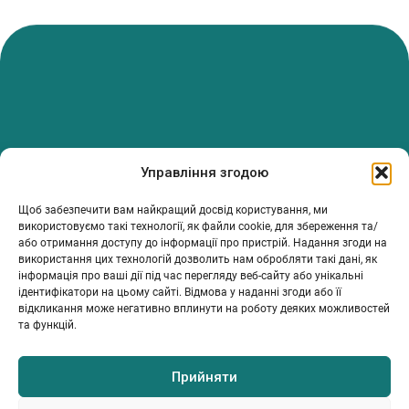
PanTerrea — спільнота, що дбає про фермерів.
Управління згодою
Ми об’єднуємо людей, досвід і рішення, щоб допомагати вам
розвивати ферму з упевненістю та підтримкою.
Щоб забезпечити вам найкращий досвід користування, ми
ТОВ Пантерея
використовуємо такі технології, як файли cookie, для збереження та/
або отримання доступу до інформації про пристрій. Надання згоди на
ЄДРПОУ 46213847
використання цих технологій дозволить нам обробляти такі дані, як
76018, Україна, Івано-Франківський р-н, Івано-Франківська
інформація про ваші дії під час перегляду веб-сайту або унікальні
обл., місто Івано-Франківськ, вулиця Сахарова Академіка,
ідентифікатори на цьому сайті. Відмова у наданні згоди або її
будинок 23
відкликання може негативно вплинути на роботу деяких можливостей
та функцій.
Прийняти
МІЙ ПРОФІЛЬ
ІНФОРМАЦІЯ
КОНТАКТИ
Каталог
Умови та положення
info@panterrea.com