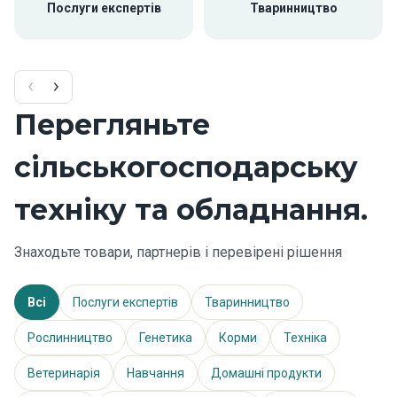
Послуги експертів
Тваринництво
Перегляньте
сільськогосподарську
техніку та обладнання.
Знаходьте товари, партнерів і перевірені рішення
Всі
Послуги експертів
Тваринництво
Рослинництво
Генетика
Корми
Техніка
Ветеринарія
Навчання
Домашні продукти