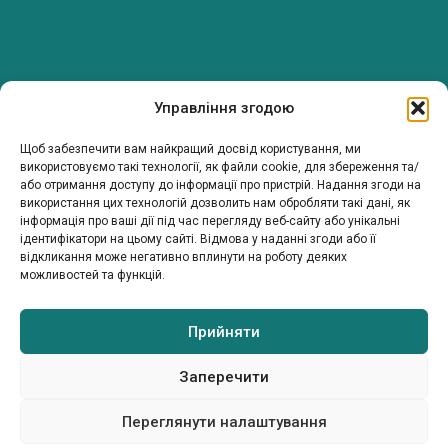
PanTerrea — спільнота, що дбає про фермерів.
Управління згодою
Ми об’єднуємо людей, досвід і рішення, щоб допомагати вам
розвивати ферму з упевненістю та підтримкою.
Щоб забезпечити вам найкращий досвід користування, ми
ТОВ Пантерея
використовуємо такі технології, як файли cookie, для збереження та/
або отримання доступу до інформації про пристрій. Надання згоди на
ЄДРПОУ 46213847
використання цих технологій дозволить нам обробляти такі дані, як
76018, Україна, Івано-Франківський р-н, Івано-Франківська
інформація про ваші дії під час перегляду веб-сайту або унікальні
обл., місто Івано-Франківськ, вулиця Сахарова Академіка,
ідентифікатори на цьому сайті. Відмова у наданні згоди або її
будинок 23
відкликання може негативно вплинути на роботу деяких
можливостей та функцій.
Прийняти
МІЙ ПРОФІЛЬ
ІНФОРМАЦІЯ
КОНТАКТИ
Каталог
Умови та положення
info@panterrea.com
Політика конфіденційності
+380 67 899 5077
Заперечити
+380 67 527 0466
© 2026. Всі права захищено
Переглянути налаштування