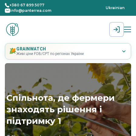
+380 67 899 5077
Ukrainian
info@panterrea.com
[gtranslate]
GRAINWATCH
Живі ціни FOB/CPT по регіонах України
Cпільнота, де фермери
знаходять рішення і
підтримку 1