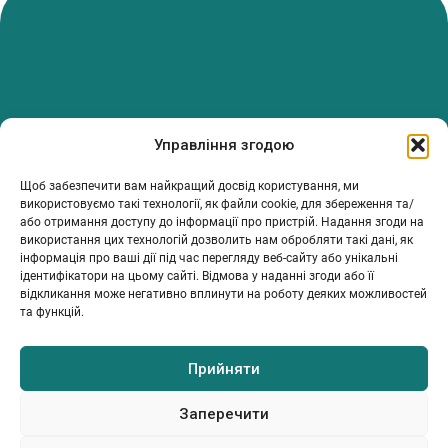
PanTerrea — спільнота, що дбає про фермерів.
Управління згодою
Ми об’єднуємо людей, досвід і рішення, щоб допомагати вам
розвивати ферму з упевненістю та підтримкою.
Щоб забезпечити вам найкращий досвід користування, ми
ТОВ Пантерея
використовуємо такі технології, як файли cookie, для збереження та/
або отримання доступу до інформації про пристрій. Надання згоди на
ЄДРПОУ 46213847
використання цих технологій дозволить нам обробляти такі дані, як
76018, Україна, Івано-Франківський р-н, Івано-Франківська
інформація про ваші дії під час перегляду веб-сайту або унікальні
обл., місто Івано-Франківськ, вулиця Сахарова Академіка,
ідентифікатори на цьому сайті. Відмова у наданні згоди або її
будинок 23
відкликання може негативно вплинути на роботу деяких можливостей
та функцій.
Прийняти
МІЙ ПРОФІЛЬ
ІНФОРМАЦІЯ
КОНТАКТИ
Каталог
Умови та положення
info@panterrea.com
Політика конфіденційності
+380 67 899 5077
Заперечити
+380 67 527 0466