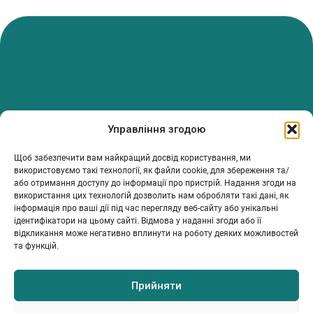
PanTerrea — спільнота, що дбає про фермерів.
Управління згодою
Ми об’єднуємо людей, досвід і рішення, щоб допомагати вам
розвивати ферму з упевненістю та підтримкою.
Щоб забезпечити вам найкращий досвід користування, ми
ТОВ Пантерея
використовуємо такі технології, як файли cookie, для збереження та/
або отримання доступу до інформації про пристрій. Надання згоди на
ЄДРПОУ 46213847
використання цих технологій дозволить нам обробляти такі дані, як
76018, Україна, Івано-Франківський р-н, Івано-Франківська
інформація про ваші дії під час перегляду веб-сайту або унікальні
обл., місто Івано-Франківськ, вулиця Сахарова Академіка,
ідентифікатори на цьому сайті. Відмова у наданні згоди або її
будинок 23
відкликання може негативно вплинути на роботу деяких можливостей
та функцій.
Прийняти
МІЙ ПРОФІЛЬ
ІНФОРМАЦІЯ
КОНТАКТИ
Каталог
Умови та положення
info@panterrea.com