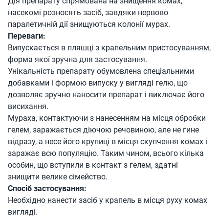
Дія препарату спрямована на знищення комах,
насекомі розносять засіб, завдяки нервово
паралетичній дії знищуються колонії мурах.
Переваги:
Випускається в пляшці з крапельним пристосуванням,
форма якої зручна для застосування.
Унікальність препарату обумовлена спеціальними
добавками і формою випуску у вигляді гелю, що
дозволяє зручно наносити препарат і виключає його
висихання.
Мураха, контактуючи з нанесенням на місця обробки
гелем, заражається діючою речовиною, але не гине
відразу, а несе його крупиці в місця скупчення комах і
заражає всю популяцію. Таким чином, всього кілька
особин, що вступили в контакт з гелем, здатні
знищити велике сімейство.
Спосіб застосування:
Необхідно нанести засіб у крапель в місця руху комах
вигляді.