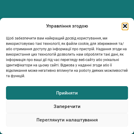
PanTerrea — спільнота, що дбає про фермерів.
Управління згодою
Ми об’єднуємо людей, досвід і рішення, щоб допомагати вам
розвивати ферму з упевненістю та підтримкою.
Щоб забезпечити вам найкращий досвід користування, ми
ТОВ Пантерея
використовуємо такі технології, як файли cookie, для збереження та/
або отримання доступу до інформації про пристрій. Надання згоди на
ЄДРПОУ 46213847
використання цих технологій дозволить нам обробляти такі дані, як
76018, Україна, Івано-Франківський р-н, Івано-Франківська
інформація про ваші дії під час перегляду веб-сайту або унікальні
обл., місто Івано-Франківськ, вулиця Сахарова Академіка,
ідентифікатори на цьому сайті. Відмова у наданні згоди або її
будинок 23
відкликання може негативно вплинути на роботу деяких можливостей
та функцій.
Прийняти
МІЙ ПРОФІЛЬ
ІНФОРМАЦІЯ
КОНТАКТИ
Каталог
Умови та положення
info@panterrea.com
Політика конфіденційності
+380 67 899 5077
Заперечити
+380 67 527 0466
© 2026. Всі права захищено
Переглянути налаштування