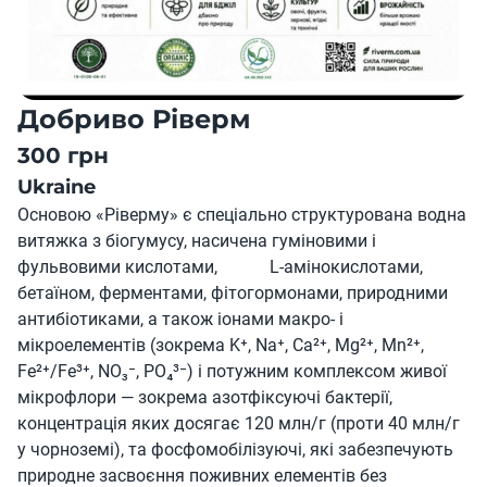
Добриво Ріверм
300 грн
Ukraine
Основою «Ріверму» є спеціально структурована водна
витяжка з біогумусу, насичена гуміновими і
фульвовими кислотами, L-амінокислотами,
бетаїном, ферментами, фітогормонами, природними
антибіотиками, а також іонами макро- і
мікроелементів (зокрема K⁺, Na⁺, Ca²⁺, Mg²⁺, Mn²⁺,
Fe²⁺/Fe³⁺, NO₃⁻, PO₄³⁻) і потужним комплексом живої
мікрофлори — зокрема азотфіксуючі бактерії,
концентрація яких досягає 120 млн/г (проти 40 млн/г
у чорноземі), та фосфомобілізуючі, які забезпечують
природне засвоєння поживних елементів без