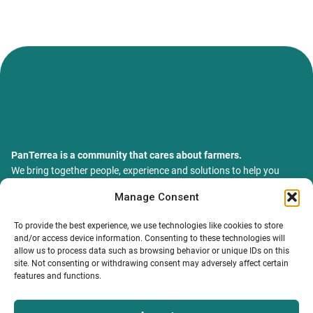
PanTerrea is a community that cares about farmers.
We bring together people, experience and solutions to help you
grow your farm with confidence and support.
Manage Consent
ТОВ Пантерея
ЄДРПОУ 46213847
To provide the best experience, we use technologies like cookies to store
76018, Україна, Івано-Франківський р-н, Івано-Франківська
and/or access device information. Consenting to these technologies will
обл., місто Івано-Франківськ, вулиця Сахарова Академіка,
allow us to process data such as browsing behavior or unique IDs on this
будинок 23
site. Not consenting or withdrawing consent may adversely affect certain
features and functions.