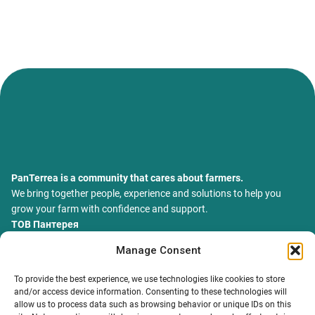
PanTerrea is a community that cares about farmers.
We bring together people, experience and solutions to help you
grow your farm with confidence and support.
ТОВ Пантерея
ЄДРПОУ 46213847
Manage Consent
76018, Україна, Івано-Франківський р-н, Івано-Франківська
обл., місто Івано-Франківськ, вулиця Сахарова Академіка,
To provide the best experience, we use technologies like cookies to store
будинок 23
and/or access device information. Consenting to these technologies will
allow us to process data such as browsing behavior or unique IDs on this