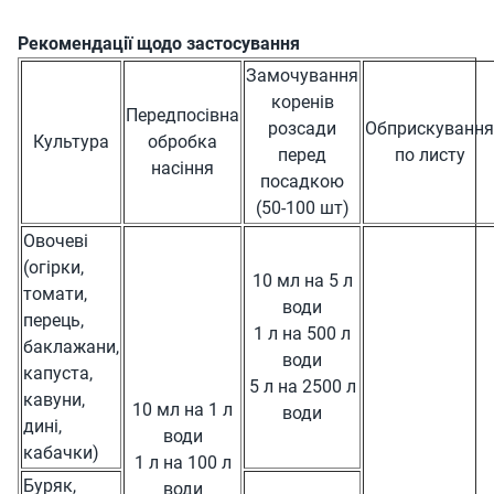
Рекомендації щодо застосування
Замочування
коренів
Передпосівна
розсади
Обприскування
Культура
обробка
перед
по листу
насіння
посадкою
(50-100 шт)
Овочеві
(огірки,
10 мл на 5 л
томати,
води
перець,
1 л на 500 л
баклажани,
води
капуста,
5 л на 2500 л
кавуни,
10 мл на 1 л
води
дині,
води
кабачки)
1 л на 100 л
Буряк,
води