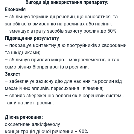
Вигоди від використання препарату:
Eкономія
– збільшує терміни дії речовин, що наносяться, та
запобігає їх змиванню на рослинах або насінні;
– зменшує втрату засобів захисту рослин до 50%.
Підвищення результату
– покращує контактну дію протруйників з хворобами
та шкідниками;
– збільшує приплив мікро- і макроелементів, а так
само різних біопрепаратів в рослини.
Захист
– забезпечує захисну дію для насіння та рослин від
механічних впливів, пересихання і в’янення;
– сприяє збереженню вологи як в кореневій системі,
так й на листі рослин.
Діюча речовина:
оксиетилен алкілфенолу
концентрація діючої речовини – 90%