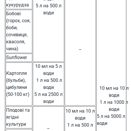
кукурудза
5 л на 500 л
води
Бобові
(горох, соя,
боби,
сочевиця,
квасоля,
чина)
–
Sunflower
10 мл на 5 л
Картопля
води
(бульби),
1 л на 500 л
цибулини
води
10 мл на 10 л
(50-100 кг)
5 л на 2500 л
води
води
1 л на 1000 л
води
Плодові та
10 мл на 10 л
5 л на 5000 л
ягідні
води
води
культури
1 л на 500 л
–