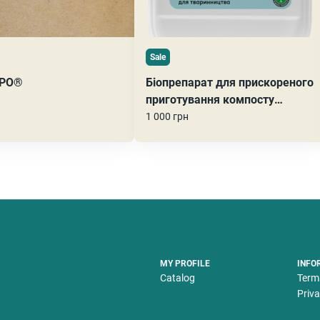
Sale
РО®
Біопрепарат для прискореного
приготування компосту
КОМПОНАЗА®
1 000 грн
MY PROFILE
INFO
Catalog
Term
Priva