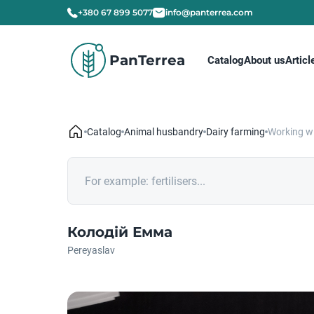
+380 67 899 5077
info@panterrea.com
PanTerrea
Catalog
About us
Articl
Catalog
Animal husbandry
Dairy farming
Working w
Колодій Емма
Pereyaslav