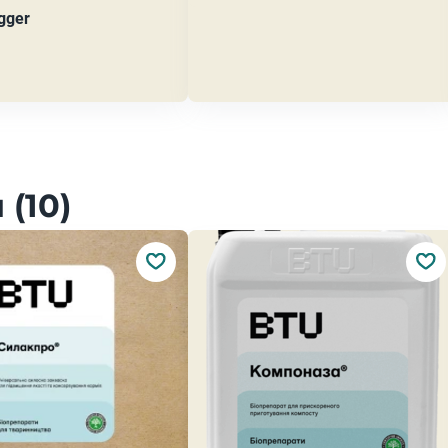
igger
(10)