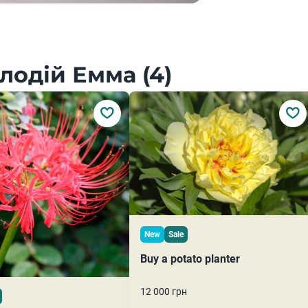
лодій Емма (4)
New
Sale
Buy a potato planter
12 000 грн