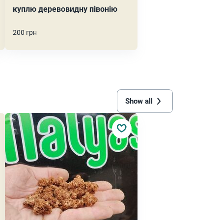
куплю деревовидну півонію
200 грн
Show all