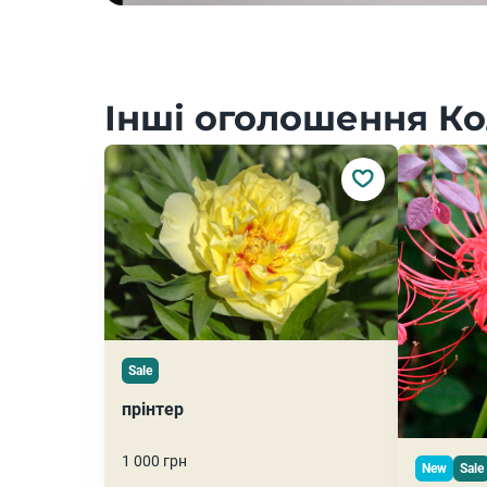
Інші оголошення Ко
Sale
прінтер
1 000 грн
New
Sale