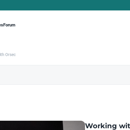
es
Forum
ith Orsec
Working wit