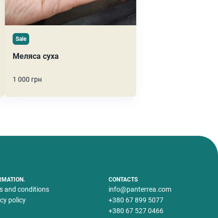
Sale
Меляса суха
1 000 грн
RMATION.
CONTACTS
s and conditions
info@panterrea.com
cy policy
+380 67 899 5077
+380 67 527 0466