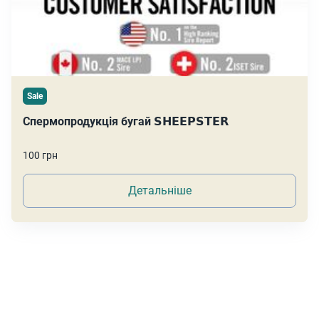
Sale
Спермопродукція бугай 𝗦𝗛𝗘𝗘𝗣𝗦𝗧𝗘𝗥
100 грн
Детальніше