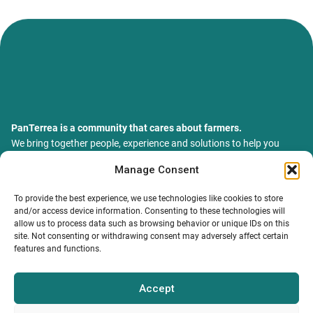
PanTerrea is a community that cares about farmers.
We bring together people, experience and solutions to help you
grow your farm with confidence and support.
Manage Consent
ТОВ Пантерея
ЄДРПОУ 46213847
To provide the best experience, we use technologies like cookies to store
76018, Україна, Івано-Франківський р-н, Івано-Франківська
and/or access device information. Consenting to these technologies will
обл., місто Івано-Франківськ, вулиця Сахарова Академіка,
allow us to process data such as browsing behavior or unique IDs on this
будинок 23
site. Not consenting or withdrawing consent may adversely affect certain
features and functions.
Accept
MY PROFILE
INFORMATION.
CONTACTS
Catalog
Terms and conditions
info@panterrea.com