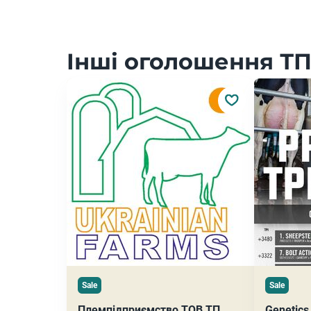
Інші оголошення ТП 
Sale
Sale
Племпідприємство ТОВ ТП
Genetics