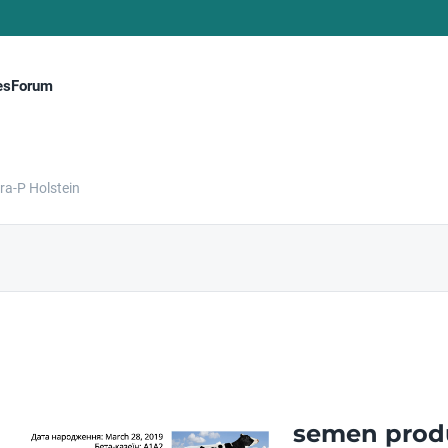
es
Forum
ra-P Holstein
semen produ