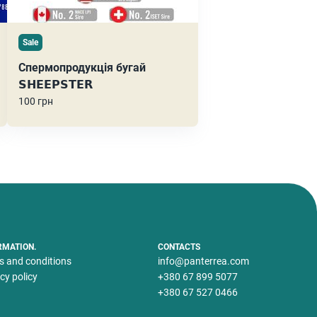
Sale
Спермопродукція бугай
𝗦𝗛𝗘𝗘𝗣𝗦𝗧𝗘𝗥
100 грн
RMATION.
CONTACTS
s and conditions
info@panterrea.com
cy policy
+380 67 899 5077
+380 67 527 0466