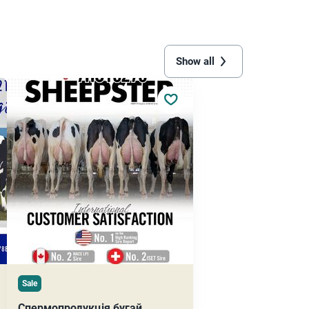
Show all
Sale
Спермопродукція бугай