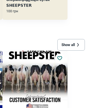
𝗦𝗛𝗘𝗘𝗣𝗦𝗧𝗘𝗥
100 грн
Show all