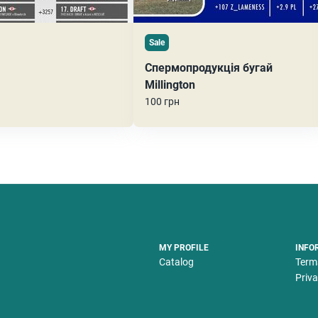
Sale
Спермопродукція бугай
Millington
100 грн
MY PROFILE
INFO
Catalog
Term
Priva