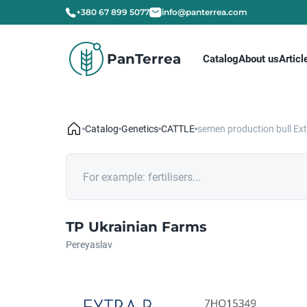
+380 67 899 5077
info@panterrea.com
PanTerrea
Catalog
About us
Articl
Catalog
Genetics
CATTLE
semen production bull Ext
TP Ukrainian Farms
Pereyaslav