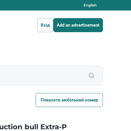
English
Вхід
Add an advertisement
Показати мобільний номер
ction bull Extra-P