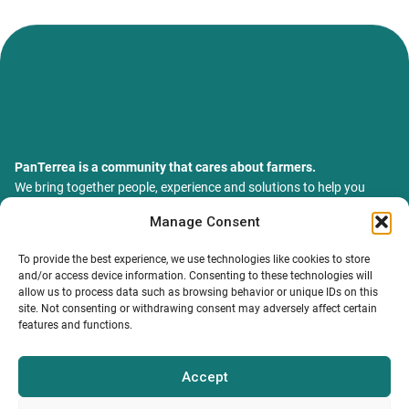
PanTerrea is a community that cares about farmers.
We bring together people, experience and solutions to help you
grow your farm with confidence and support.
Manage Consent
ТОВ Пантерея
ЄДРПОУ 46213847
To provide the best experience, we use technologies like cookies to store
76018, Україна, Івано-Франківський р-н, Івано-Франківська
and/or access device information. Consenting to these technologies will
обл., місто Івано-Франківськ, вулиця Сахарова Академіка,
allow us to process data such as browsing behavior or unique IDs on this
будинок 23
site. Not consenting or withdrawing consent may adversely affect certain
features and functions.
Accept
MY PROFILE
INFORMATION.
CONTACTS
Catalog
Terms and conditions
info@panterrea.com