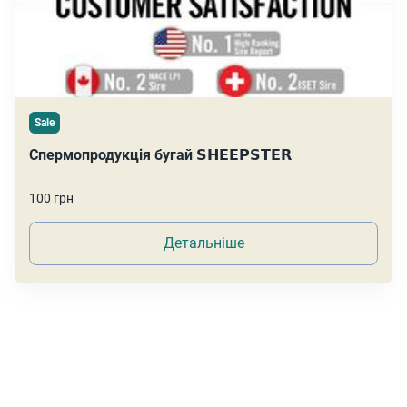
Sale
Спермопродукція бугай 𝗦𝗛𝗘𝗘𝗣𝗦𝗧𝗘𝗥
100 грн
Детальніше