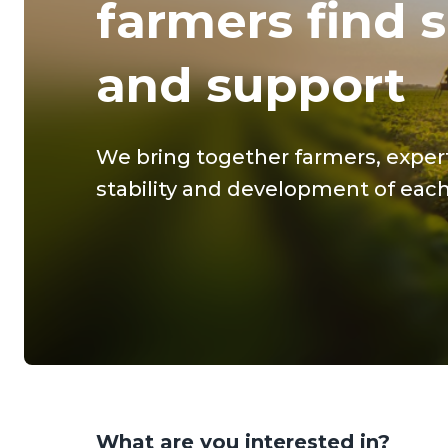
знаходять рі
підтримку 1
We bring together farmers, expert
stability and development of each
What are you interested in?