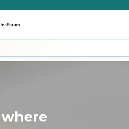
cles
Forum
е фермери