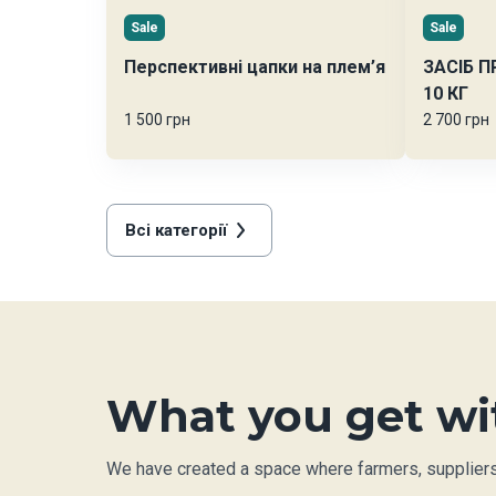
Sale
Sale
Перспективні цапки на плем’я
ЗАСІБ 
10 КГ
1 500 грн
2 700 грн
Всі категорії
What you get wi
We have created a space where farmers, suppliers a