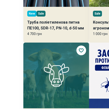
New
Sale
Sale
Труба поліетиленова питна
Консуль
ПЕ100, SDR-17, PN-10, d-50 мм
агроно
4 700 грн
1 000 грн