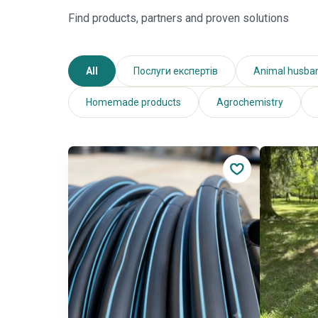
Find products, partners and proven solutions
All
Послуги експертів
Animal husba
Homemade products
Agrochemistry