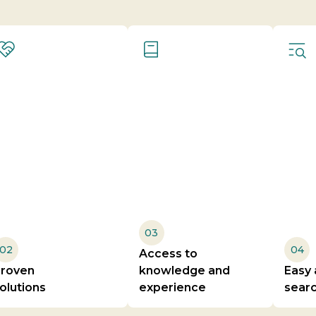
03
02
04
Access to
Proven
knowledge and
Easy 
olutions
experience
sear