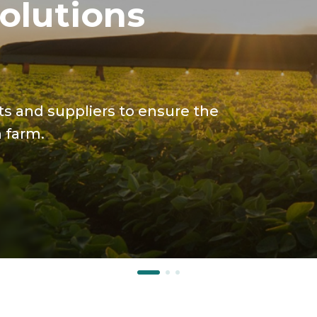
шення і
s and suppliers to ensure the
 farm.