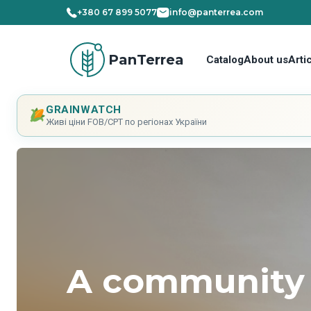
+380 67 899 5077
info@panterrea.com
PanTerrea
Catalog
About us
Arti
GRAINWATCH
Живі ціни FOB/CPT по регіонах України
Cпільнота, д