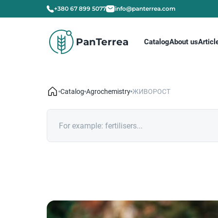
+380 67 899 5077
info@panterrea.com
PanTerrea
Catalog
About us
Articl
Catalog
Agrochemistry
ЖИВОРОСТ