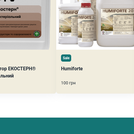
Sale
тор ЕКОСТЕРН®
Humiforte
альний
100 грн