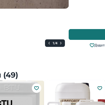
1/4
Додат
 (49)