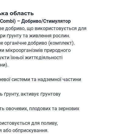
ька область
c Combi) – Добриво/Стимулятор
ве добриво, що використовується для
ри ґрунту та живлення рослин.
 органічне добриво (комплект).
и мікроорганізмів природного
кти їхньої життєдіяльності
ни).
евої системи та надземної частини
 ґрунту, активує ґрунтову
ть овочевих, плодових та зернових
истовується для поливу,
я або обприскування.