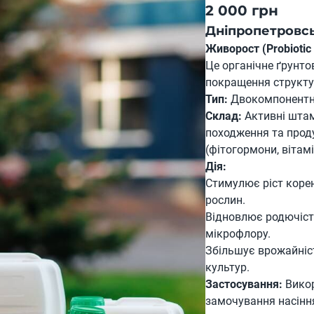
2 000 грн
Дніпропетровс
Живорост (Probioti
Це органічне ґрунто
покращення структу
Тип:
Двокомпонентне
Склад:
Активні штам
походження та проду
(фітогормони, вітамі
Дія:
Стимулює ріст корен
рослин.
Відновлює родючість
мікрофлору.
Збільшує врожайніс
культур.
Застосування:
Викор
замочування насінн