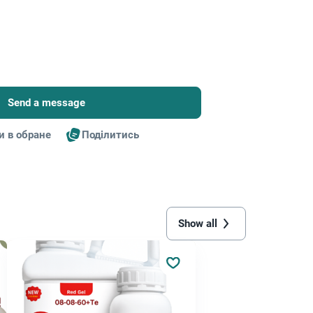
Send a message
и в обране
Поділитись
Show all