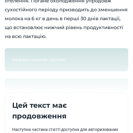
отелення. Погане охолодження упродовж
сухостійного періоду призводить до зменшення
молока на 6 кг в день в перші 30 днів лактації,
що встановлює нижчий рівень продуктивності
на всю лактацію.
Загроза імунній системі
Тепловий стрес створює загрозу імунній
системі. Цей стрес послаблює здатність
Цей текст має
реагувати на інфекцію, що призводить до
продовження
більшої кількості випадків маститу в сухостійний
період та в наступну лактацію. Саме тому
Наступна частина статті доступна для авторизованих