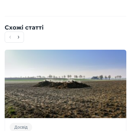
коровами, є гіршим як за якістю, так і за об’ємом,
а вражені тепловим стресом в кінці
виношування телята, засвоюють молозиво
Схожі статті
гірше. Ці телята залишатимуться меншими
упродовж першого року життя і даватимуть
менше молока під час лактації.
Комфорт
Особливо важливим для сухостійних корів є час
лежання. Окрім ваги свого перегодованого тіла,
вони несуть вагу теляти, що скоро народиться.
Ця збільшена вага створює додатковий тиск на
ратиці. Зменшення часу лежання в сухостійний
Досвід