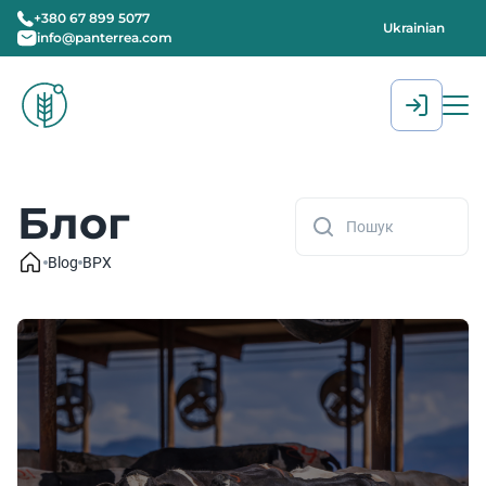
+380 67 899 5077
Ukrainian
info@panterrea.com
[gtranslate]
Блог
Blog
BPX