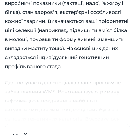
виробничі показники (лактації, надої, % жиру і
білка), стан здоров’я, екстер’єрні особливості
кожної тварини. Визначаються ваші пріоритетні
цілі селекції (наприклад, підвищити вміст білка
в молоці, покращити форму вимені, зменшити
випадки маститу тощо). На основі цих даних
складається індивідуальний генетичний
профіль вашого стада.
Далі вступає в дію спеціалізоване програмне
забезпечення WMS. Воно аналізує отриману
інформацію в поєднанні з найбільш
актуальними даними про доступних бугаїв зі
світових генетичних каталогів. Враховується
безліч факторів (про них – нижче). У