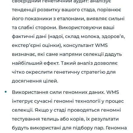
своєрідний генетичний аудит: аналізує
тенденції розвитку вашого стада, порівнює
його показники з еталонами, виявляє сильні
та слабкі сторони. Використовуючи ваші
фактичні дані (надої, склад молока, здоров’я,
екстер’єрні оцінки), консультант WMS
визначає, які саме напрями селекції дадуть
найбільший ефект. Такий аналіз дозволяє
чітко окреслити генетичну стратегію для
досягнення цілей.
Використання сили геномних даних. WMS
інтегрує сучасні геномні технології у процес
селекції. Якщо у стаді проводяться геномні
тестування телиць або корів, їх результати
будуть використані для підбору пар. Геномна