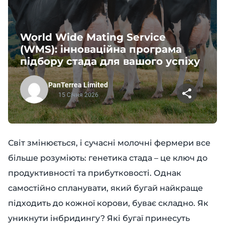
World Wide Mating Service
(WMS): інноваційна програма
підбору стада для вашого успіху
PanTerrea Limited
15 Січня 2026
Світ змінюється, і сучасні молочні фермери все
більше розуміють: генетика стада – це ключ до
продуктивності та прибутковості. Однак
самостійно спланувати, який бугай найкраще
підходить до кожної корови, буває складно. Як
уникнути інбридингу? Які бугаї принесуть