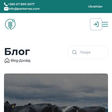
+380 67 899 5077
Ukrainian
info@panterrea.com
[gtranslate]
Блог
Blog
Досвід