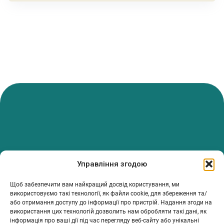
PanTerrea — спільнота, що дбає про фермерів.
Управління згодою
Ми об’єднуємо людей, досвід і рішення, щоб допомагати вам
розвивати ферму з упевненістю та підтримкою.
Щоб забезпечити вам найкращий досвід користування, ми
ТОВ Пантерея
використовуємо такі технології, як файли cookie, для збереження та/
або отримання доступу до інформації про пристрій. Надання згоди на
ЄДРПОУ 46213847
використання цих технологій дозволить нам обробляти такі дані, як
76018, Україна, Івано-Франківський р-н, Івано-Франківська
інформація про ваші дії під час перегляду веб-сайту або унікальні