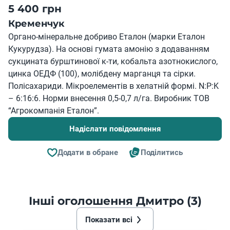
5 400 грн
Кременчук
Органо-мінеральне добриво Еталон (марки Еталон
Кукурудза). На основі гумата амонію з додаванням
сукцината бурштинової к-ти, кобальта азотнокислого,
цинка ОЕДФ (100), молібдену марганця та сірки.
Полісахариди. Мікроелементів в хелатній формі. N:P:K
– 6:16:6. Норми внесення 0,5-0,7 л/га. Виробник ТОВ
“Агрокомпанія Еталон”.
Надіслати повідомлення
Додати в обране
Поділитись
Інші оголошення Дмитро (3)
Показати всі