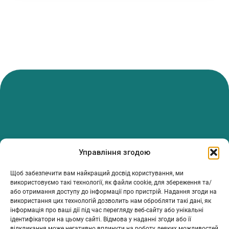
PanTerrea — спільнота, що дбає про фермерів.
Управління згодою
Ми об’єднуємо людей, досвід і рішення, щоб допомагати вам
розвивати ферму з упевненістю та підтримкою.
Щоб забезпечити вам найкращий досвід користування, ми
ТОВ Пантерея
використовуємо такі технології, як файли cookie, для збереження та/
або отримання доступу до інформації про пристрій. Надання згоди на
ЄДРПОУ 46213847
використання цих технологій дозволить нам обробляти такі дані, як
76018, Україна, Івано-Франківський р-н, Івано-Франківська
інформація про ваші дії під час перегляду веб-сайту або унікальні
обл., місто Івано-Франківськ, вулиця Сахарова Академіка,
ідентифікатори на цьому сайті. Відмова у наданні згоди або її
будинок 23
відкликання може негативно вплинути на роботу деяких можливостей