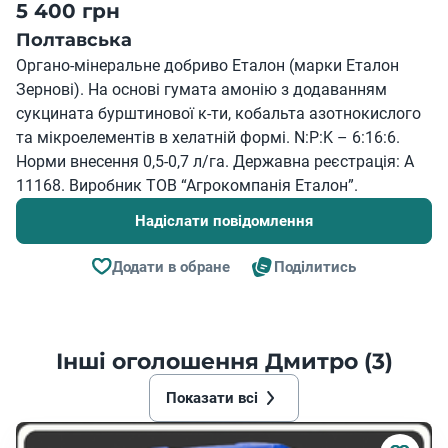
5 400 грн
Полтавська
Органо-мінеральне добриво Еталон (марки Еталон
Зернові). На основі гумата амонію з додаванням
сукцината бурштинової к-ти, кобальта азотнокислого
та мікроелементів в хелатній формі. N:P:K – 6:16:6.
Норми внесення 0,5-0,7 л/га. Державна реєстрація: А
11168. Виробник ТОВ “Агрокомпанія Еталон”.
Надіслати повідомлення
Додати в обране
Поділитись
Інші оголошення Дмитро (3)
Показати всі