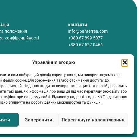
АЦІЯ
КОНТАКТИ
та положення
info@panterrea.com
ка конфіденційності
+380 67 899 5077
+380 67 527 0466
Управління згодою
ечити вам найкращий досвід користування, ми використовуємо такі
 як файли cookie, для збереження та/або отримання доступу до
про пристрій. Надання згоди на використання цих технологій дозволить
ти такі дані, як інформація про ваші дії під час перегляду веб-сайту або
дентифікатори на цьому сайті. Відмова у наданні згоди або її відкликання
ивно вплинути на роботу деяких можливостей та функцій.
няти
Заперечити
Переглянути налаштування