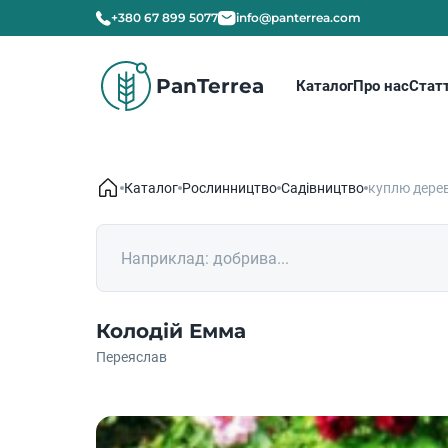
+380 67 899 5077
info@panterrea.com
PanTerrea
Каталог
Про нас
Статт
Каталог
Рослинництво
Садівництво
куплю дере
Колодій Емма
Переяслав