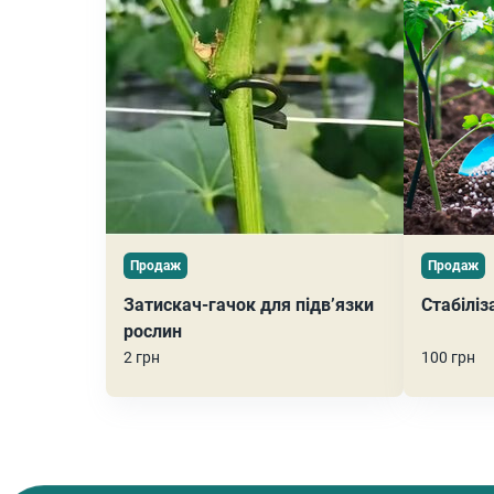
Продаж
Продаж
Затискач-гачок для підв’язки
Стабіліз
рослин
2 грн
100 грн