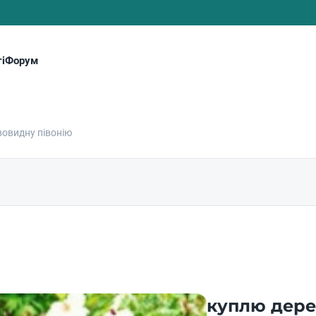
і
Форум
вовидну півонію
куплю дере