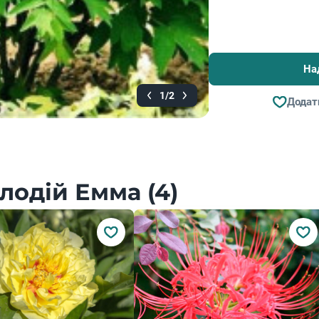
На
1/2
Додат
лодій Емма (4)